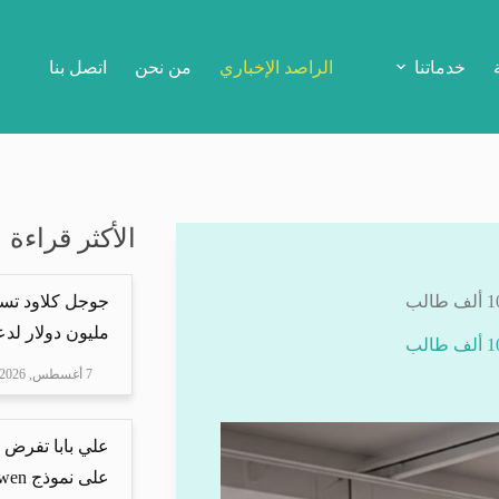
خدماتنا
الراصد الإخباري
من نحن
اتصل بنا
الأكثر قراءة
مليون دولار لدعم Mire
7 أغسطس, 2026
علي بابا تفرض 
على نموذج Qwen