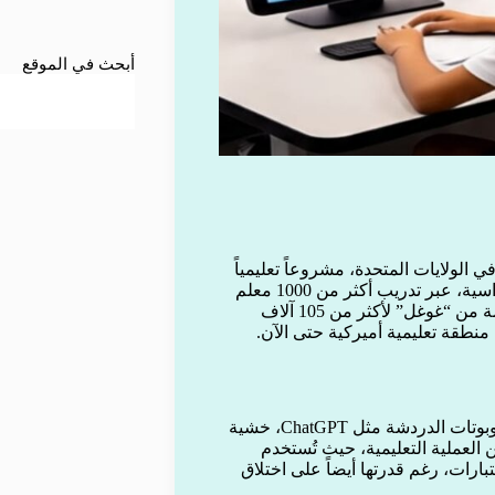
أبحث في الموقع
الولايات المتحدة، مشروعاً تعليمياً
رائداً لدمج تقنيات الذكاء الاصطناعي التوليدي داخل الفصول الدراسية، عبر تدريب أكثر من 1000 معلم
خلال العام الماضي. كما وفرت المدارس روبوتات دردشة مدعومة من “غوغل” لأكثر من 105 آلاف
منطقة تعليمية أميركية حتى الآن.
يأتي هذا التحول بعد عامين فقط من فرض حظر على استخدام روبوتات الدردشة مثل ChatGPT، خشية
العملية التعليمية، حيث تُستخدم
ارات، رغم قدرتها أيضاً على اختلاق