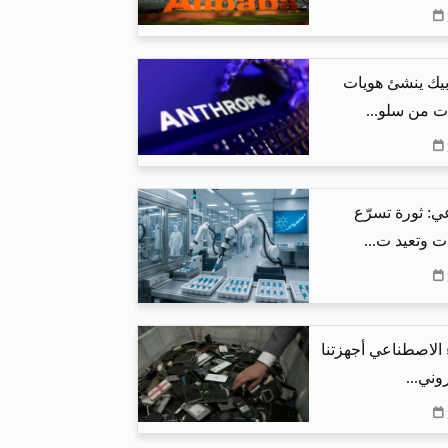
بيك ينشئ هويات
ت من سلو...
ي: ثورة تسرّع
ت وتعيد ت...
 الاصطناعي أجهزتنا
وني...