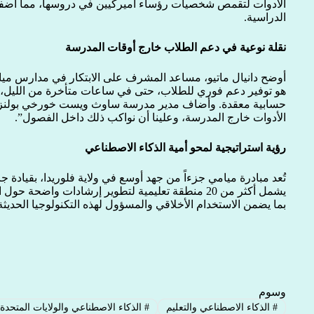
الأدوات لتقمص شخصيات رؤساء أميركيين في دروسها، مما أضفى ط
الدراسية.
نقلة نوعية في دعم الطلاب خارج أوقات المدرسة
أوضح دانيال ماتيو، مساعد المشرف على الابتكار في مدارس ميا
هو توفير دعم فوري للطلاب، حتى في ساعات متأخرة من الليل
حسابية معقدة. وأضاف مدير مدرسة ساوث ويست خورخي بولنز: 
الأدوات خارج المدرسة، وعلينا أن نواكب ذلك داخل الفصول”.
رؤية استراتيجية لمحو أمية الذكاء الاصطناعي
تُعد مبادرة ميامي جزءاً من جهد أوسع في ولاية فلوريدا، بقيادة 
يشمل أكثر من 20 منطقة تعليمية لتطوير إرشادات واضحة
بما يضمن الاستخدام الأخلاقي والمسؤول لهذه التكنولوجيا الحديثة
وسوم
#
الذكاء الاصطناعي والتعليم
#
الذكاء الاصطناعي والولايات المتحدة