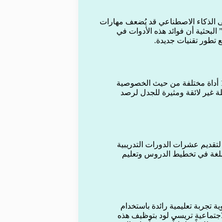
لى الذكاء الاصطناعي قد يُضعف مهارات
لبحثية أن فوائد هذه الأدوات في
ع تطور تقنيات جديدة.
اختارت مدارس ميامي ديد أداة “جيميناي” من غوغل بعد تقييم 12 أداة مختلفة من حيث الخصوصية
ة غير لائقة ومثيرة للجدل لرصد
طلقت المنطقة التعليمية “معهد الذكاء الاصطناعي” AI Institute لتقديم عشرات الدورات التدريبية
اللغة في تخطيط الدروس وتعليم
 تجربة تعليمية رائدة باستخدام
جتماعية تريسي لود بتوظيف هذه