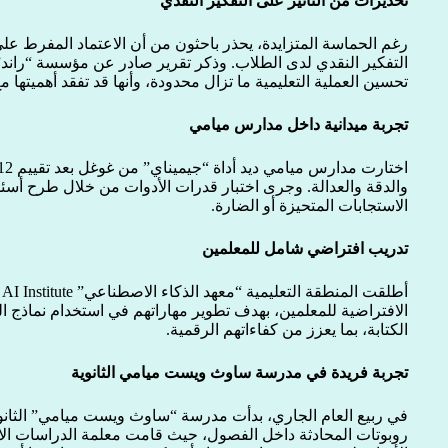
تحذيرات من التأثير على التفكير النقدي
رغم الحماسة المتزايدة، يحذر باحثون من أن الاعتماد المفرط ع
التفكير النقدي لدى الطلاب. وذكر تقرير صادر عن مؤسسة “راند” ا
تحسين العملية التعليمية ما تزال محدودة، وأنها قد تفقد أهميتها م
تجربة ميدانية داخل مدارس ميامي
والدقة والعدالة. وجرى اختبار قدرات الأدوات من خلال طرح أسئل
الاستجابات المتحيزة أو الضارة.
تدريب افتراضي شامل للمعلمين
أ
الافتراضية للمعلمين، بهدف تطوير مهاراتهم في استخدام نماذج 
الكتابة، بما يعزز من كفاءاتهم الرقمية.
تجربة فريدة في مدرسة ساوث ويست ميامي الثانوية
في ربيع العام الجاري، بدأت مدرسة “ساوث ويست ميامي” الثانوية
روبوتات المحادثة داخل الفصول، حيث قامت معلمة الدراسات الا