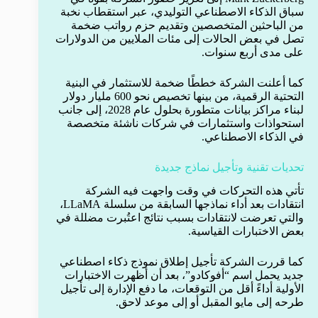
سباق الذكاء الاصطناعي التوليدي، عبر استقطاب نخبة
من الباحثين المتخصصين وتقديم حزم رواتب ضخمة
تصل في بعض الحالات إلى مئات الملايين من الدولارات
على مدى أربع سنوات.
كما أعلنت الشركة خططًا ضخمة للاستثمار في البنية
التحتية الرقمية، من بينها تخصيص نحو 600 مليار دولار
لبناء مراكز بيانات متطورة بحلول عام 2028، إلى جانب
استحواذات واستثمارات في شركات ناشئة متخصصة
في الذكاء الاصطناعي.
تحديات تقنية وتأجيل نماذج جديدة
تأتي هذه التحركات في وقت واجهت فيه الشركة
انتقادات بعد أداء نماذجها السابقة من سلسلة LLaMA،
والتي تعرضت لانتقادات بسبب نتائج اعتُبرت مضللة في
بعض الاختبارات القياسية.
كما قررت الشركة تأجيل إطلاق نموذج ذكاء اصطناعي
جديد يحمل اسم “أفوكادو”، بعد أن أظهرت الاختبارات
الأولية أداءً أقل من التوقعات، ما دفع الإدارة إلى تأجيل
طرحه إلى مايو المقبل أو إلى موعد لاحق.