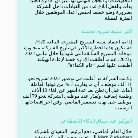
التخفيضات أو الحجم النهائي لها، غير أن الإدارة العليا
بدأت بالفعل إبلاغ عدد من القيادات داخل الشركة
بضرورة وضع خطط لخفض أعداد الموظفين خلال
الفترة المقبلة.
أكبر عملية تسريح محتملة
إذا تم اعتماد نسبة التسريح المقترحة البالغة 20%،
فستكون هذه الخطوة الأكبر في تاريخ الشركة، متجاوزة
موجات التسريح السابقة التي شهدتها خلال عامي 2022
و2023، عندما أطلقت الإدارة خطة لإعادة الهيكلة
أطلقت عليها اسم “عام الكفاءة”.
وكانت الشركة قد أعلنت في نوفمبر 2022 تسريح نحو
11 ألف موظف، أي ما يقارب 13% من قوتها العاملة
آنذاك، قبل أن تعلن بعد عدة أشهر عن إلغاء 10 آلاف
وظيفة إضافية. ويُقدّر عدد موظفي الشركة بنحو 79 ألف
موظف حتى نهاية ديسمبر الماضي، وفق آخر إفصاحاتها
الرسمية.
التركيز على سباق الذكاء الاصطناعي
خلال العام الماضي، دفع الرئيس التنفيذي للشركة
Mark Zuckerberg إلى تعزيز حضور الشركة بقوة في