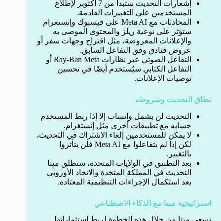
إشعارات التحديث ستبدأ من 7 أكتوبر لإطلاع
المستخدمين على التغييرات القادمة.
المحادثات مع Meta AI على فيسبوك وإنستغرام
ستؤثر على نوعية ريلز والمحتوى الموصى به
والإعلانات المعروضة، مثل اقتراح وجهات سفر أو
عروض فنادق وفق التفاعل السابق.
التفاعل الصوتي عبر نظارات Ray-Ban Meta أو
التفاعل الكتابي سيُستخدم أيضًا في تحسين
توصيات الإعلانات.
نطاق التحديث وشروطه
التحديث لن يشمل واتساب إلا إذا ربط المستخدم
حسابه مع تطبيقات أخرى مثل إنستغرام.
لا يمكن للمستخدمين إلغاء الاشتراك في التحديث،
لكن إذا لم يتفاعلوا مع Meta AI فلن يتأثروا
بالتغيير.
بعد التطبيق في الولايات المتحدة، ستطلق ميتا
التحديث في المملكة المتحدة والاتحاد الأوروبي
بعد استكمال الإجراءات التنظيمية المعتادة.
استراتيجية ميتا مع الذكاء الاصطناعي
تسعى ميتا من خلال هذه الخطوة لربط استثماراتها