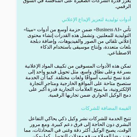
يعزز قدرة الشركات الصغيرة على المنافسة في السوق
الرقمي.
أدوات توليدية لتعزيز الإبداع الإعلاني
تأتي «Business AI» ضمن حزمة أوسع من أدوات «ميتا»
التوليدية للمعلنين. وتشمل هذه القدرات إنشاء محتوى
إعلاني تلقائي من الصور والفيديوهات، وإضافة دبلجة
بلغات متعددة، وإنتاج موسيقى باستخدام الذكاء
الاصطناعي.
تمكن هذه الأدوات المسوقين من تكييف المواد الإعلانية
بسرعة وعلى نطاق واسع، مثل تحويل فيديو واحد إلى
عدة نسخ تناسب أسواقًا ولغات مختلفة. كما أن الخدمة
ستصبح متاحة على المواقع الخارجية ومتاجر التجارة
الإلكترونية، ما يمنح العلامات التجارية قدرة أكبر على
دمج الوكيل الحواري ضمن تجاربها الرقمية.
القيمة المضافة للشركات
تتيح الخدمة للشركات نشر وكيل ذكي يحاكي التفاعل
البشري دون الحاجة إلى فرق دعم كبيرة. ومع مرور
الوقت، يصبح الوكيل أكثر دقة وغنى في المحادثات، مما
يعزز رضا العملاء ويرفع معدلات التحويل. كما يمكن