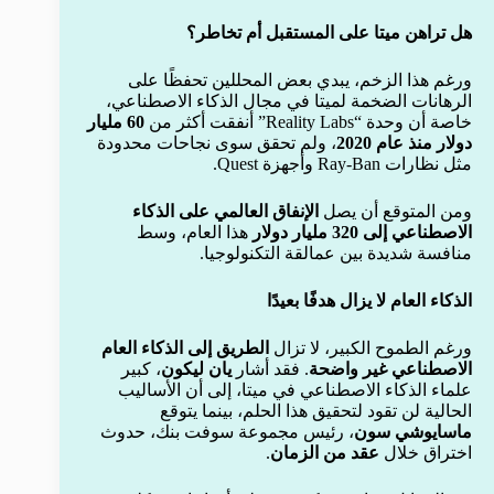
هل تراهن ميتا على المستقبل أم تخاطر؟
ورغم هذا الزخم، يبدي بعض المحللين تحفظًا على
الرهانات الضخمة لميتا في مجال الذكاء الاصطناعي،
خاصة أن وحدة “Reality Labs” أنفقت أكثر من
60 مليار
دولار منذ عام 2020
، ولم تحقق سوى نجاحات محدودة
مثل نظارات Ray-Ban وأجهزة Quest.
ومن المتوقع أن يصل
الإنفاق العالمي على الذكاء
الاصطناعي إلى 320 مليار دولار
هذا العام، وسط
منافسة شديدة بين عمالقة التكنولوجيا.
الذكاء العام لا يزال هدفًا بعيدًا
ورغم الطموح الكبير، لا تزال
الطريق إلى الذكاء العام
الاصطناعي غير واضحة
. فقد أشار
يان ليكون
، كبير
علماء الذكاء الاصطناعي في ميتا، إلى أن الأساليب
الحالية لن تقود لتحقيق هذا الحلم، بينما يتوقع
ماسايوشي سون
، رئيس مجموعة سوفت بنك، حدوث
اختراق خلال
عقد من الزمان
.