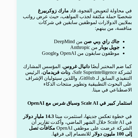
في محاولة لتعويض الفجوة، قاد
مارك زوكربيرغ
شخصيًا حملة مكثفة لجذب المواهب، حيث عرض رواتب
بملايين الدولارات لموظفين سابقين في شركات
منافسة، من بينهم:
جاك راي
و
بي صن
من DeepMind
جويل بوبار
من Anthropic
موظفون سابقون من OpenAI وGoogle
كما ضم المختبر أيضًا
دانيال غروس
، المؤسس المشارك
لشركة Safe Superintelligence، و
نات فريدمان
، الرئيس
التنفيذي السابق لـ GitHub، واللذين سيتوليان الإشراف
على البحوث التطبيقية وتطوير منتجات الذكاء
الاصطناعي في ميتا.
استثمار كبير في Scale AI وسباق شرس مع OpenAI
في خطوة تعكس جديتها، استثمرت ميتا
14.3 مليار دولار
في Scale AI خلال الشهر الماضي، وأكدت تقارير أن
الشركة عرضت على موظفي OpenAI
مكافآت تصل
إلى 100 مليون دولار
للانضمام إلى فرقها.