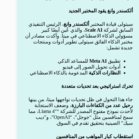
ألكسندر وانغ يقود المختبر الجديد
سيتولى قيادة المختبر
ألكسندر وانغ
، الرئيس التنفيذي
السابق لشركة
Scale AI
، والذي عُين أيضًا كبير
مسؤولي الذكاء الاصطناعي في ميتا. وأكدت مصادر أن
مختبر الذكاء الفائق سيتولى تطوير أدوات ومنتجات
جديدة تشمل:
تطبيق
Meta AI
للمساعد الذكي
أدوات تحويل الصور إلى فيديو
النظارات الذكية
المدعومة بالذكاء الاصطناعي
تحرك استراتيجي بعد تحديات متعددة
جاء هذا التحول في ظل تحديات تواجهها ميتا، من بينها
رحيل عدد من الكفاءات البارزة
، وضعف الاستجابة
لأحدث نموذج مفتوح المصدر للشركة “Llama 4″، مما
سمح لمنافسين مثل “جوجل”، “OpenAI”، و”ديب
سيك” الصينية بتحقيق تقدم في السوق.
استقطاب كبار المواهب من المنافسين