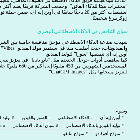
أعادت ميتا هيكلة فريق الذكاء الاصطناعي الصيف الماضي، بتعيين
استقطاب أكثر من 20 باحثًا سابقًا في أوبن إيه آي، 
زوكربيرغ شخصيًا.
سباق التنافس في الذكاء الاصطناعي البصري
شهدت صناعة الذكاء الاصطناعي مؤخرًا منافسة حامية بين الشر
والف
أوبن إيه آي تطبيقها “سورا” لتوليد الفيديو.
كما ساهمت أدوات جوجل الجديدة مثل “نانو بانانا” في تعزيز تبني
المستخدمين الشهريين م
لتعزيز منتجاتها مثل “ChatGPT Images”.
وسوم
#
أوبن إيه آي
#
الذكاء الاصطناعي
#
الصور والفيديو
#
توليد ا
#
توليد الفيديو بالذكاء الاصطناعي
#
سباق الذكاء الاصطناعي
#
ما
#
نموذج أفوكادو
#
نموذج مانغو