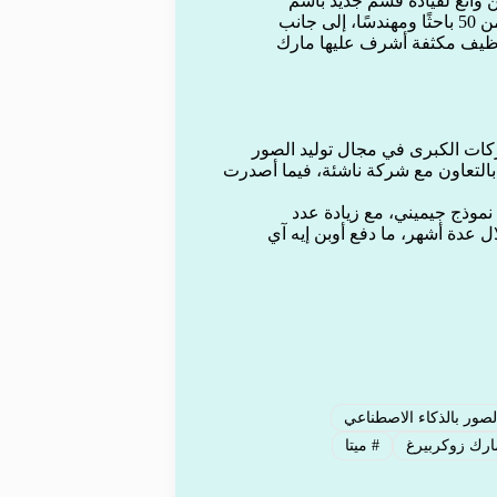
 وانغ لقيادة قسم جديد باسم
“مختبرات ميتا للذكاء الفائق”. وجمعت الشركة فريقًا يضم أكثر من 50 باحثًا ومهندسًا، إلى جانب
ضمن حملة توظيف مكثفة أشرف عليها مارك
كات الكبرى في مجال توليد الصور
يديوهات، حيث أطلقت ميتا في سبتمبر مولد الفيديو “Vibes” بالتعاون مع شركة ناشئة، فيما أصدرت
 نموذج جيميني، مع زيادة عدد
ن 450 مليونًا إلى أكثر من 650 مليونًا خلال عدة أشهر، ما دفع أوبن إيه آي
لصور بالذكاء الاصطناعي
رك زوكربيرغ
#
ميتا