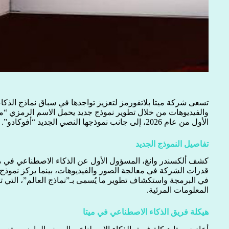
تسعى شركة ميتا بلاتفورمز لتعزيز تواجدها في سباق نماذج الذ
والفيديوهات من خلال تطوير نموذج جديد يحمل الاسم الرمزي “ما
الأول من عام 2026، إلى جانب نموذجها النصي الجديد “أفوكادو”.
تفاصيل النموذج الجديد
كشف ألكسندر وانغ، المسؤول الأول عن الذكاء الاصطناعي في م
قدرات الشركة في معالجة الصور والفيديوهات، بينما يركز نموذج 
في البرمجة واستكشاف تطوير ما يُسمى بـ”نماذج العالم”، التي ت
المعلومات المرئية.
هيكلة فريق الذكاء الاصطناعي في ميتا