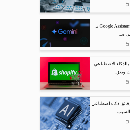
جوجل تستبدل Google Assistant بـ
البحث بالذكاء الاصطناعي
 ويعز...
رقائق ذكاء اصطناعي
 السبب