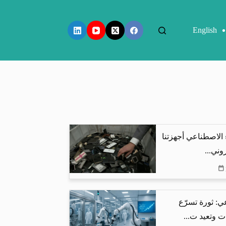
English
 الاصطناعي أجهزتنا
وني...
ي: ثورة تسرّع
ت وتعيد ت...