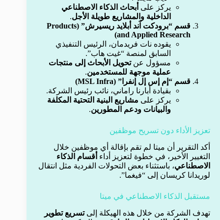
يركز على
أبحاث الذكاء الاصطناعي
الداخلية والمشاريع طويلة الأجل
.
قسم “برودكت آند أبلايد ريسيرش” (Products
and Applied Research)
يقوده نات فريدمان، الرئيس التنفيذي
السابق لمنصة “غيت هاب”.
مسؤول عن
تحويل الأبحاث إلى منتجات
عملية موجهة للمستخدمين
.
قسم “إم إس إل إنفرا” (MSL Infra)
بقيادة أبارنا راماني، نائب رئيس الشركة.
يركز على
مشاريع البنية التحتية المكلفة
والبيانات ودعم المطورين
.
تعزيز الأداء دون تسريح موظفين
أكد التقرير أن ميتا لم تقم بإقالة أي موظفين خلال
التغيير الأخير، في خطوة لتعزيز أداء
أقسام الذكاء
الاصطناعي
، باستثناء بعض التحولات الفردية مثل انتقال
لوريدانا كريسان إلى “فيغما”.
مستقبل الذكاء الاصطناعي في ميتا
تهدف الشركة من خلال هذه الهيكلة إلى
تسريع تطوير