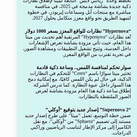
تخطط وحدة “ريالتي لابس” التابعة لميتا لإطلاق نظارات
ذكية جديدة بشاشة مدمجة في 2025، في منافسة
مباشرة مع منتجات أبل وسماعات إيربودز، في خطوة
لتمهيد الطريق نحو واقع معزز متكامل بحلول 2027.
“Hypernova” نظارات للواقع المعزز بسعر 1000 دولار
تُعد نظارات “Hypernova” المرتقبة أهم تحديث من ميتا
هذا العام، حيث تأتي مزودة بشاشة تعرض الإشعارات
داخل العدسة، وتتيح تشغيل التطبيقات ومشاهدة الصور،
في تجربة تقترب من الواقع المعزز.
سوار تحكم لمنافسة اللمس.. وساعة ذكية قادمة
تختبر ميتا سوارًا باسم “Ceres” للتحكم في النظارات
الذكية، في حال لم يكن اللمس كافيًا، مع إمكانية دمج
هذا السوار داخل عبوة النظارة. كما تدرس الشركة
إطلاق ساعة ذكية هذا العام مزودة بشاشة لعرض
الصور الملتقطة بالنظارات.
“Supernova 2” إصدار جديد بتوقيع “أوكلي”
ضمن خطة التوسع، تعمل “ميتا” على طرح إصدار جديد
مستند إلى تصميم “Sphaera” من “أوكلي”، مع نقل
الكاميرا إلى مركز الإطار لتناسب الرياضيين وراكبي
الدراجات.