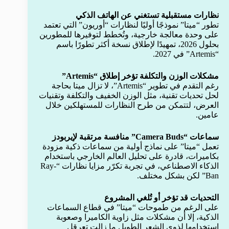
نظارات مستقبلية تستغني عن الهاتف الذكي
تطور “ميتا” نموذجًا أوليًا لنظارات “أوريون” التي تعتمد
على وحدة معالجة خارجية، وتُخطط لتوفيرها للمطورين
بحلول 2026، تمهيدًا لإطلاق نسخة أكثر تطورًا باسم
“Artemis” في 2027.
مشكلات الوزن والتكلفة تؤخر إطلاق “Artemis”
رغم التقدم في تطوير “Artemis”، لا تزال ميتا بحاجة
لحل تحديات تقنية، مثل الوزن الخفيف والتكلفة وتقنيات
العرض، لتتمكن من طرح النظارات للمستهلكين خلال
عامين.
سماعات “Camera Buds” منافسة مرتقبة لإيربودز
تعمل “ميتا” على نماذج أولية من سماعات ذكية مزودة
بكاميرات، قادرة على تحليل العالم الخارجي باستخدام
الذكاء الاصطناعي، في تجربة تكرّر مزايا نظارات “Ray-
Ban” لكن بشكل مختلف.
التحديات قد تؤخر أو تُلغي المشروع
على الرغم من طموحات “ميتا” في قطاع السماعات
الذكية، إلا أن مشكلات مثل زاوية الكاميرا وصعوبة
استخدامها لذوي الشعر الطويل ما زالت تعرقل