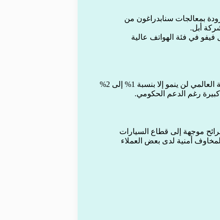
زودة بمعالجات سنابدراغون من
ل فيفو في فئة الهواتف عالية
رغم التطوير الكبير، أكد مسؤولو ميدياتيك أن سوق الهواتف الذكية العالمي لن ينمو إلا بنسبة 1% إلى 2%
شرائح موجهة إلى قطاع السيارات
 في أريزونا، استجابةً لمخاوف أمنية لدى بعض العملاء