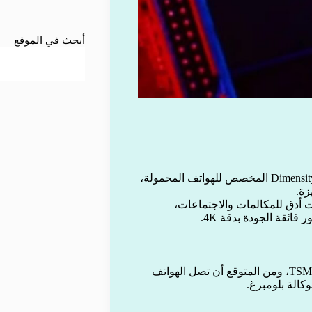
أبحث في الموقع
أعلنت شركة ميدياتيك التايوانية عن إطلاق معالجها الجديد Dimensity 9500 المخصص للهواتف المحمولة،
زة.
أدق للمكالمات والاجتماعات،
ائقة الجودة بدقة 4K.
تم تصنيع المعالج باستخدام تقنية 3 نانومتر المتقدمة من شركة TSMC، ومن المتوقع أن تصل الهواتف