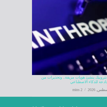
نثروبيك ينشئ هويات مزيفة.. وتحذيرات من
دعة للذكاء الاصطناعي
2 mins