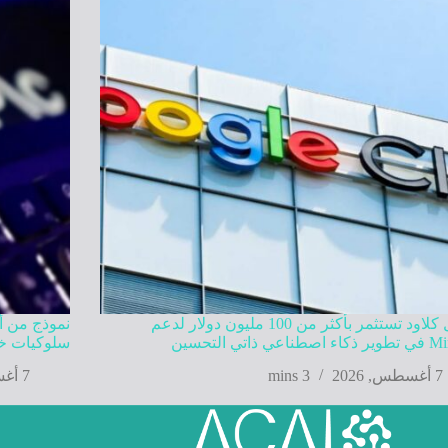
جوجل كلاود تستثمر بأكثر من 100 مليون دولار لدعم
نموذج من أ
عي ذاتي التحسين
سلوكيات خا
7 أغسطس, 2026
3 mins
7 أغسطس, 2026