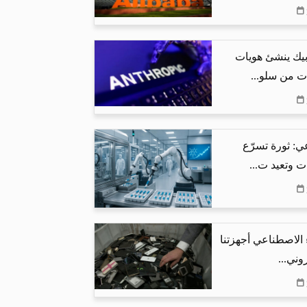
بيك ينشئ هويات
ت من سلو...
ي: ثورة تسرّع
ت وتعيد ت...
 الاصطناعي أجهزتنا
وني...