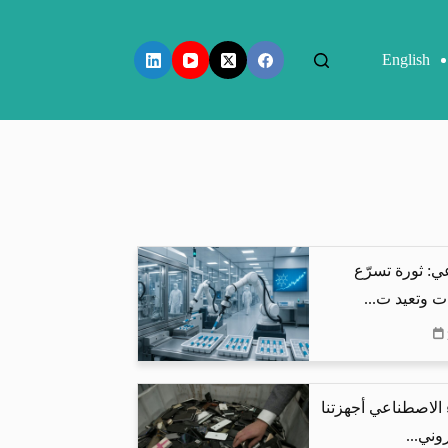
English
ي: ثورة تسرّع
ت وتعيد ت...
 الاصطناعي أجهزتنا
وني...