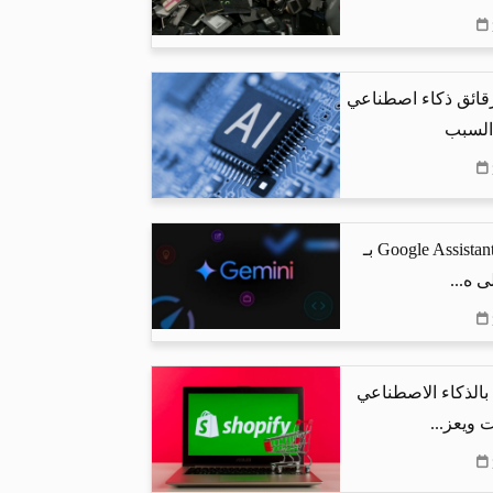
رقائق ذكاء اصطناعي
 السبب
جوجل تستبدل Google Assistant بـ
البحث بالذكاء الاصطناعي
 ويعز...