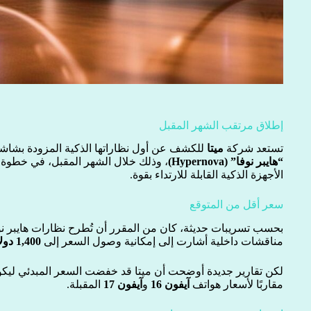
إطلاق مرتقب الشهر المقبل
تستعد شركة
ميتا
للكشف عن أول نظاراتها الذكية المزودة بشاش
“هايبر نوفا” (Hypernova)
، وذلك خلال الشهر المقبل، في خطو
الأجهزة الذكية القابلة للارتداء بقوة.
سعر أقل من المتوقع
بحسب تسريبات حديثة، كان من المقرر أن تُطرح نظارات هايبر ن
مناقشات داخلية أشارت إلى إمكانية وصول السعر إلى
1,400 دولار
لكن تقارير جديدة أوضحت أن ميتا قد خفضت السعر المبدئي لي
مقاربًا لأسعار هواتف
آيفون 16
و
آيفون 17
المقبلة.