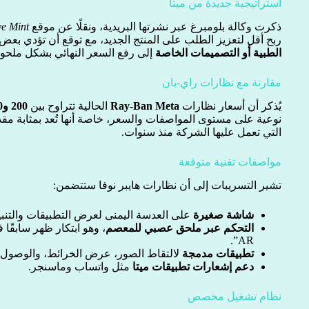
استراتيجية جديدة من ميتا
ذكرت وكالة بلومبرغ عبر نشرتها البريدية، ونقلًا عن موقع
ve Mint
ربح أقل لتعزيز الطلب على المنتج الجديد، مع توقع أن تؤدي بعض
الطبية أو التصميمات الخاصة
إلى رفع السعر النهائي بشكل ملحو
مقارنة مع نظارات راي-بان
يُذكر أن أسعار نظارات
Ray-Ban Meta
الحالية تتراوح بين
200 و400 دولار
نوعية على مستوى المواصفات والسعر، خاصة أنها تُعد بمثابة مقدم
التي تعمل عليها الشركة منذ سنوات.
مواصفات تقنية متوقعة
تشير التسريبات إلى أن نظارات هايبر نوفا ستتضمن:
شاشة صغيرة
على العدسة اليمنى لعرض التطبيقات والتنبي
التحكم عبر ملحق عصبي للمعصم
AR”.
تطبيقات مدمجة
لالتقاط الصور، عرض الخرائط، والوصول إل
دعم إشعارات تطبيقات ميتا
مثل واتساب وماسنجر.
نظام تشغيل مخصص