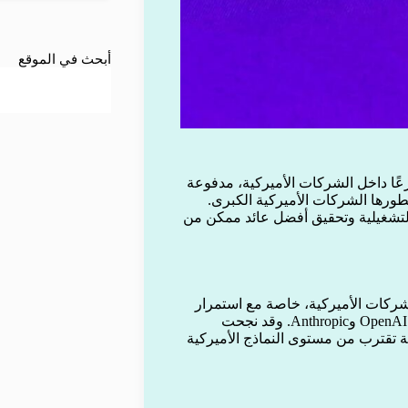
أبحث في الموقع
عًا داخل الشركات الأميركية، مدفوعة
تطورها الشركات الأميركية الكبرى.
لتشغيلية وتحقيق أفضل عائد ممكن من
للشركات الأميركية، خاصة مع استمرار
ارتفاع تكاليف تشغيل النماذج المتقدمة التي تقدمها شركات مثل OpenAI وAnthropic. وقد نجحت
Z، في طرح نماذج تنافسية تقترب من مستوى النماذج الأميركية