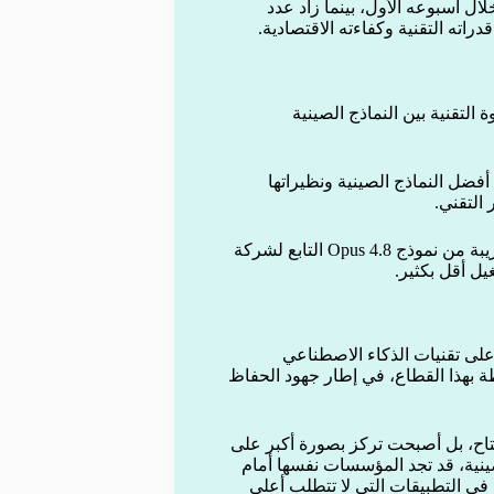
تفاعًا في حجم الاستخدام اليومي بنحو 27 مرة خلال أسبوعه الأول، بينما زاد عدد
 التقنية بين النماذج الصينية
ن الفارق الزمني بين أفضل النماذج الصينية ونظيراتها
 التقني.
كما أظهرت اختبارات متخصصة أن نموذج GLM 5.2 يقدم نتائج قريبة من نموذج Opus 4.8 التابع لشركة
 على تقنيات الذكاء الاصطناعي
 بهذا القطاع، في إطار جهود الحفاظ
اح، بل أصبحت تركز بصورة أكبر على
لصينية، قد تجد المؤسسات نفسها أمام
في التطبيقات التي لا تتطلب أعلى