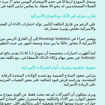
وسجل النموذج ار
العملاء المستخدمين له بنحو 80 ضعفًا، ما يعكس تنامي الثقة في قدراته التقنية وكفاءته الاقتصادية.
تقارب متزايد في الأداء مع النماذج الأميركية
على الرغم من فارق التكلفة الكبير، تؤكد اختبارات الأداء أن الفجوة
والأميركية تتقلص بوتيرة متسارعة.
ويشير خبراء في Brookings Institution إلى أ
الأميركية لا يتجاوز حاليًا ما بين ستة وتسعة أشهر من حيث التطور
Anthropic في بعض مهام وكلاء الذكاء الاصطناعي، مع تكلفة تشغيل أقل بكثير.
ضغوط تنافسية وتحديات أمام الشركات الأميركية
يتزامن صعود النماذج الصينية مع تشديد الولايات المتحدة الرقابة
المتقدمة، ودراسة فرض قيود إضافية على بعض التقنيات المرتبطة
على الريادة الأميركية.
ويرى محللون أن الشركات لم تعد تبحث فقط عن أقوى نموذج مت
تحقيق التوازن بين الأداء والتكلفة. ومع استمرار تطور النماذج ا
خيارات جديدة تمنحها كفاءة تشغيلية أعلى وتكاليف أقل، خصوصًا 