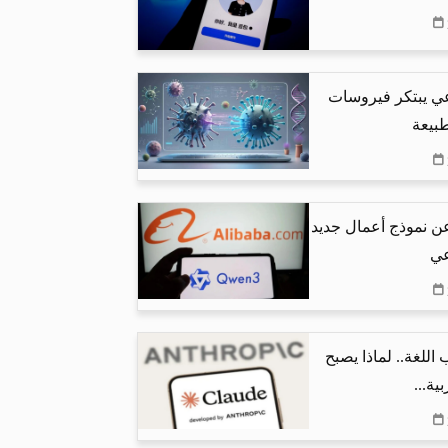
عي يبتكر فيروسات
طبيعة
عن نموذج أعمال جديد
عي
اللغة.. لماذا يصبح
ية...