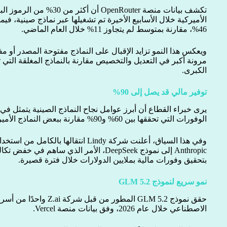
تكشف بيانات منصة OpenRouter
الأميركية خلال الأسابيع الأخيرة تم تشغيلها عبر نماذج صينية، 
46%، مقارنة بمتوسط لم يتجاوز 11% خلال العام الماضي.
ويعكس هذا النمو تزايد الإقبال على النماذج مفتوحة المصدر أو مف
مرونة أكبر في التعديل والتخصيص مقارنة بالنماذج المغلقة التي 
الكبرى.
توفير مالي قد يصل إلى 90%
يرى خبراء القطاع أن أبرز عوامل نجاح النماذج الصينية يتمثل في 
الوفورات التي تحققها بين 60% و90% مقارنة ببعض النماذج الأميركية المتقدمة.
Anthropic إلى نموذج DeepSeek، الأمر الذي س
بتحقيق وفورات مالية بملايين الدولارات خلال فترة قصيرة.
نمو سريع لنموذج GLM 5.2
حقق نموذج GLM 5.2 المطور من
الاصطناعي خلال عام 2026، وفق بيانات منصة Vercel.