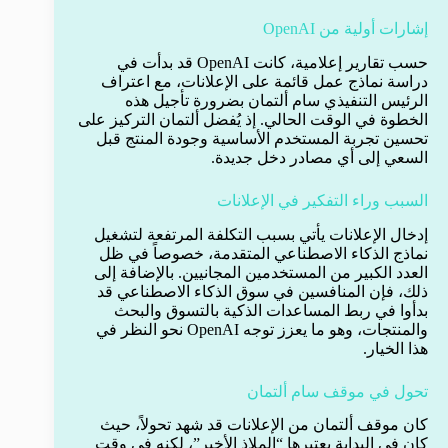
إشارات أولية من OpenAI
حسب تقارير إعلامية، كانت OpenAI قد بدأت في
دراسة نماذج عمل قائمة على الإعلانات، مع اعتراف
الرئيس التنفيذي سام ألتمان بضرورة تأجيل هذه
الخطوة في الوقت الحالي. إذ يُفضل ألتمان التركيز على
تحسين تجربة المستخدم الأساسية وجودة المنتج قبل
السعي إلى أي مصادر دخل جديدة.
السبب وراء التفكير في الإعلانات
إدخال الإعلانات يأتي بسبب التكلفة المرتفعة لتشغيل
نماذج الذكاء الاصطناعي المتقدمة، خصوصاً في ظل
العدد الكبير من المستخدمين المجانيين. بالإضافة إلى
ذلك، فإن المنافسين في سوق الذكاء الاصطناعي قد
بدأوا في ربط المساعدات الذكية بالتسوق والبحث
والمنتجات، وهو ما يعزز توجه OpenAI نحو النظر في
هذا الخيار.
تحول في موقف سام ألتمان
كان موقف ألتمان من الإعلانات قد شهد تحولاً، حيث
كان في البداية يعتبرها “الملاذ الأخير”، لكنه في وقت