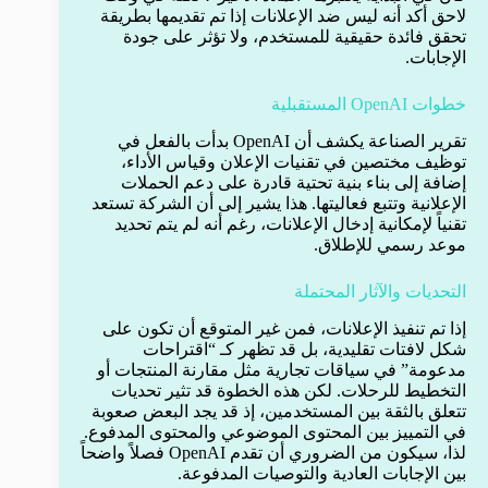
لاحق أكد أنه ليس ضد الإعلانات إذا تم تقديمها بطريقة
تحقق فائدة حقيقية للمستخدم، ولا تؤثر على جودة
الإجابات.
خطوات OpenAI المستقبلية
تقرير الصناعة يكشف أن OpenAI بدأت بالفعل في
توظيف مختصين في تقنيات الإعلان وقياس الأداء،
إضافة إلى بناء بنية تحتية قادرة على دعم الحملات
الإعلانية وتتبع فعاليتها. هذا يشير إلى أن الشركة تستعد
تقنياً لإمكانية إدخال الإعلانات، رغم أنه لم يتم تحديد
موعد رسمي للإطلاق.
التحديات والآثار المحتملة
إذا تم تنفيذ الإعلانات، فمن غير المتوقع أن تكون على
شكل لافتات تقليدية، بل قد تظهر كـ “اقتراحات
مدعومة” في سياقات تجارية مثل مقارنة المنتجات أو
التخطيط للرحلات. لكن هذه الخطوة قد تثير تحديات
تتعلق بالثقة بين المستخدمين، إذ قد يجد البعض صعوبة
في التمييز بين المحتوى الموضوعي والمحتوى المدفوع.
لذا، سيكون من الضروري أن تقدم OpenAI فصلاً واضحاً
بين الإجابات العادية والتوصيات المدفوعة.