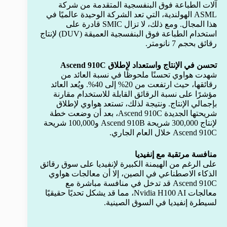
آلات الطباعة فوق البنفسجية المتقدمة من شركة
ASML الهولندية، التي تعد الشركة الوحيدة عالميًا في
هذا المجال. ومع ذلك، لا تزال SMIC قادرة على
استخدام الطباعة فوق البنفسجية العميقة (DUV) لإنتاج
رقائق بحجم 7 نانومتر.
تحسن في الإنتاج واستعداد لإطلاق Ascend 910C
شهدت هواوي تحسنًا ملحوظًا في نسبة العائد من
رقائقها، حيث ارتفعت من 20% إلى 40%. ويُعد العائد
مؤشرًا على نسبة الرقائق القابلة للاستخدام مقارنة
بإجمالي الإنتاج. ونتيجة لذلك، تستعد هواوي لإطلاق
شريحتها الجديدة Ascend 910C، بعد أن وضعت خطة
لإنتاج 300,000 شريحة Ascend 910B و100,000 شريحة
Ascend 910C خلال العام الجاري.
منافسة مرتقبة مع إنفيديا
على الرغم من الهيمنة الكبيرة لإنفيديا على سوق رقائق
الذكاء الاصطناعي في الصين، إلا أن معالجات هواوي
Ascend 910C قد تدخل في منافسة مباشرة مع
معالجات Nvidia H100 AI، مما قد يشكل تحديًا حقيقيًا
لسيطرة إنفيديا في السوق الصينية.