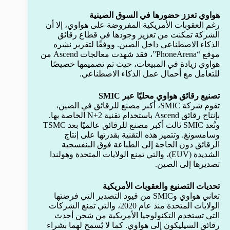
هواوي تعزز حضورها في السوق الصينية
رغم العقوبات الأمريكية المفروضة على هواوي، إلا أن
الشركة تمكنت من تعزيز وجودها في قطاع رقائق
الذكاء الاصطناعي داخل الصين. ووفقًا لتقرير نشره
موقع “PhoneArena”، فقد شهدت معالجات Ascend من
هواوي زيادة في المبيعات، حيث تم تصميمها خصيصًا
للتعامل مع أحمال عمل الذكاء الاصطناعي.
تصنيع رقائق هواوي محليًا عبر SMIC
تقوم شركة SMIC، أكبر مصنع للرقائق في الصين،
بإنتاج رقائق Ascend باستخدام تقنية N+2 الخاصة بها.
وتُعد SMIC ثالث أكبر مصنع للرقائق عالميًا بعد TSMC
وسامسونغ. وتتميز هذه التقنية بقدرتها على إنتاج
الرقائق دون الحاجة إلى الطباعة فوق البنفسجية
الشديدة (EUV)، والتي تمنع الولايات المتحدة وهولندا
تصديرها إلى الصين.
تحديات التصنيع والعقوبات الأمريكية
تعاني هواوي وSMIC من قيود التصدير التي فرضتها
الولايات المتحدة منذ عام 2020، والتي تمنع الشركات
التي تستخدم التكنولوجيا الأمريكية من شحن أحدث
رقائق السيليكون إلى هواوي. كما لا يُسمح لهما بشراء