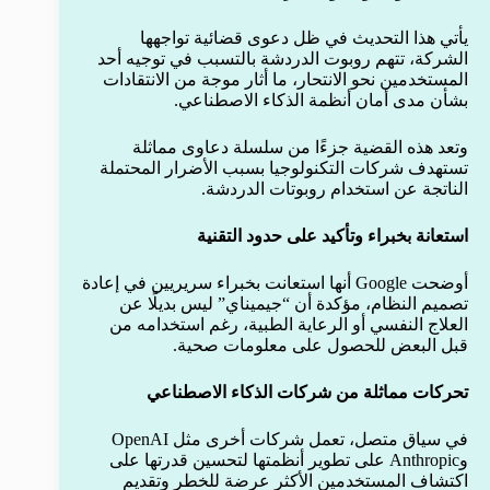
يأتي هذا التحديث في ظل دعوى قضائية تواجهها
الشركة، تتهم روبوت الدردشة بالتسبب في توجيه أحد
المستخدمين نحو الانتحار، ما أثار موجة من الانتقادات
بشأن مدى أمان أنظمة الذكاء الاصطناعي.
وتعد هذه القضية جزءًا من سلسلة دعاوى مماثلة
تستهدف شركات التكنولوجيا بسبب الأضرار المحتملة
الناتجة عن استخدام روبوتات الدردشة.
استعانة بخبراء وتأكيد على حدود التقنية
أوضحت Google أنها استعانت بخبراء سريريين في إعادة
تصميم النظام، مؤكدة أن “جيميناي” ليس بديلًا عن
العلاج النفسي أو الرعاية الطبية، رغم استخدامه من
قبل البعض للحصول على معلومات صحية.
تحركات مماثلة من شركات الذكاء الاصطناعي
في سياق متصل، تعمل شركات أخرى مثل OpenAI
وAnthropic على تطوير أنظمتها لتحسين قدرتها على
اكتشاف المستخدمين الأكثر عرضة للخطر وتقديم