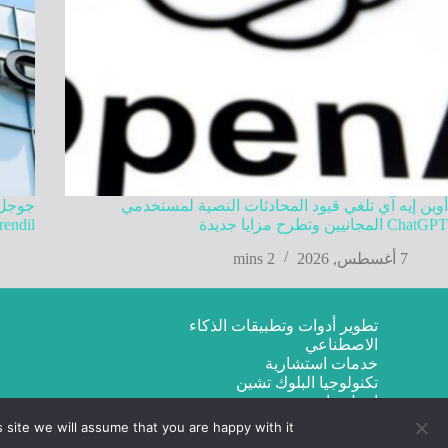
أوبن إيه آي تلغي قيود المحادثات النصية لمستخدمي
ChatGPT المجانيين وتطرح مزايا جديدة
Mirendil في تطوير ذكاء اصطنا
7 أغسطس, 2026
2 mins
تطوير أدوات وتطبيقات الذكاء
الاصطناعي
خدمات استشارية
تكنولوجيا البلوك تشين
اتصل بنا
site we will assume that you are happy with it.