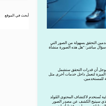
أبحث في الموقع
يث جديد لمنصة Gemini يتيح للمستخدمين التحقق بسهولة من الصور التي
ل سؤال مباشر: “هل هذه الصورة منشأة
 جوجل أن قدرات التحقق ستشمل
 الميزة لتعمل داخل خدمات أخرى مثل
 للمستخدمين.
هي علامة مائية غير مرئية تُستخدم لاكتشاف المحتوى المُولد
د الشركة لدمج معيار C2PA العالمي، الذي سيتيح الكشف عن مصدر الصور
 الاصطناعي — وليس فقط أدوات