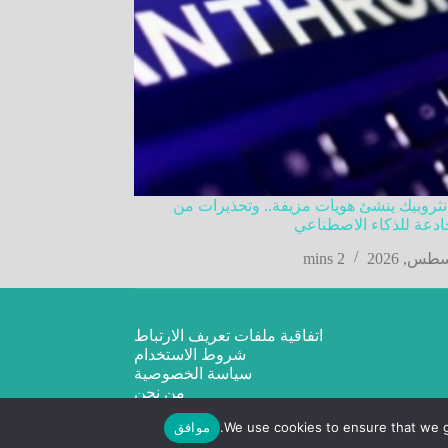
نثروبيك ينشئ هويات مزيفة.. وتحذيرات من
دعة للذكاء الاصطناعي
2 mins
اتفاقية ملفات تعريف الارتباط
شروط الاستخدام
سياسة الخصوصية
من نحن
We use cookies to ensure that we gi
موافق