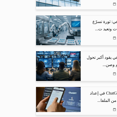
ي: ثورة تسرّع
ت وتعيد ت...
ي يقود أكبر تحول
م وصن...
كيف يساعد ChatGPT في إعداد
من الملفا...