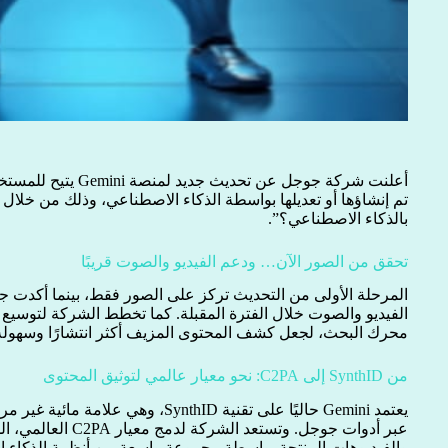
أعلنت شركة جوجل عن تحد
تم إنشاؤها أو تعديلها بواسطة الذكاء الاصطناعي، وذلك من خلا
بالذكاء الاصطناعي؟”.
تحقق من الصور الآن… ودعم الفيديو والصوت قريبًا
المرحلة الأولى من التحديث تركز على الصور فقط، بينما أكدت
الفيديو والصوت خلال الفترة المقبلة. كما تخطط الشركة لتوسيع
محرك البحث، لجعل كشف المحتوى المزيف أكثر انتشارًا وسهولة
من SynthID إلى C2PA: نحو معيار عالمي لتوثيق المحتوى
يعتمد Gemini حاليًا على تقنية SynthID، و
عبر أدوات جوجل. وتستع
والفيديوهات المنتجة بواسطة مجموعة واسعة من أنظمة الذكاء