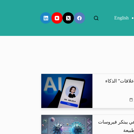
English
لاقات” الذكاء
عي يبتكر فيروسات
طبيعة