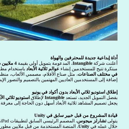
أداة إبداعية جديدة للمحترفين والهواة
أعلنت شركة
Intangible
، المدعومة بتمويل أولي بقيمة
4 ملايين دولار
مبتكرة تتيح للمستخدمين إنشاء
عوالم ثلاثية الأبعاد
باستخدام مطال
في مختلف الصناعات
، مثل صناع الأفلام، مصممي الألعاب، منظم
إضافة إلى المستخدمين العاديين المهتمين بالتصميم والتصور الإب
إطلاق استوديو ثلاثي الأبعاد بدون أكواد في يونيو
بفضل التمويل الجديد، تستعد
Intangible
لإطلاق
استوديو ثلاثي الأ
يجعل تصميم المشاهد ثلاثية الأبعاد أسهل دون الحاجة إلى معرفة 
قيادة المشروع من قبل خبير سابق في Unity
يتولى
تشارلز ميجوس
،
خلال عمله في
Unity
، المنصة المستخدمة من قبل ملايين مطور