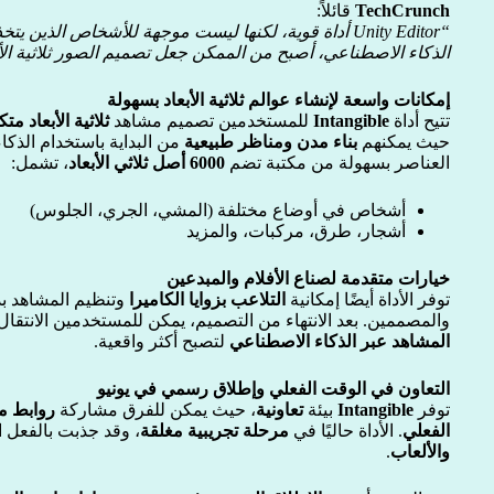
TechCrunch
قائلاً:
“Unity Editor أداة قوية، لكنها ليست موجهة للأشخاص الذين
الذكاء الاصطناعي، أصبح من الممكن جعل تصميم الصور ثلاثية الأبع
إمكانات واسعة لإنشاء عوالم ثلاثية الأبعاد بسهولة
تتيح أداة
Intangible
للمستخدمين تصميم مشاهد
ثلاثية الأبعاد متك
حيث يمكنهم
بناء مدن ومناظر طبيعية
من البداية باستخدام الذك
العناصر بسهولة من مكتبة تضم
6000 أصل ثلاثي الأبعاد
، تشمل:
أشخاص في أوضاع مختلفة (المشي، الجري، الجلوس)
أشجار، طرق، مركبات، والمزيد
خيارات متقدمة لصناع الأفلام والمبدعين
توفر الأداة أيضًا إمكانية
التلاعب بزوايا الكاميرا
وتنظيم المشاهد بدق
والمصممين. بعد الانتهاء من التصميم، يمكن للمستخدمين الانتقال
المشاهد عبر الذكاء الاصطناعي
لتصبح أكثر واقعية.
التعاون في الوقت الفعلي وإطلاق رسمي في يونيو
توفر
Intangible
بيئة
تعاونية
، حيث يمكن للفرق مشاركة
روابط م
الفعلي
. الأداة حاليًا في
مرحلة تجريبية مغلقة
، وقد جذبت بالفعل 
والألعاب
.