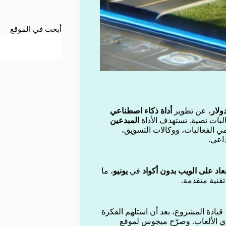
أبحث في الموقع
، عن تطوير
أداة ذكاء اصطناعي
بات نصية. تستهدف الأداة
المبدعين
ي الفعاليات، ووكالات التسويق،
داعي.
بعاد على الويب بدون أكواد
في
يونيو
، ما
تقنية متقدمة.
 المصمم الرئيسي السابق لتطبيقات iPad، قيادة المشروع، بعد أن استلهم الفكرة
ي الألعاب. وصرّح ميجوس لموقع