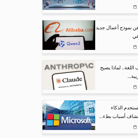
عن نموذج أعمال جديد
عي
اللغة.. لماذا يصبح
ية...
تخدم الذكاء
شاف أسباب بطء...