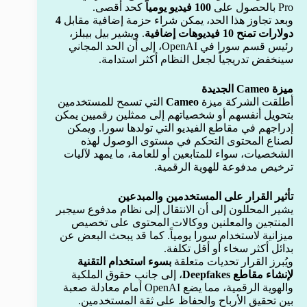
Pro بالحصول على
100 فيديو يومياً
كحد أقصى.
وبعد تجاوز هذا الحد، يمكن شراء حزمة إضافية مقابل
4
دولارات تمنح 10 فيديوهات إضافية
. ويشير بيل بيبلز،
رئيس قسم سورا في OpenAI، إلى أن الحد المجاني
سينخفض تدريجياً لجعل النظام أكثر استدامة.
ميزة Cameo الجديدة
أطلقت الشركة ميزة
Cameo
التي تسمح للمستخدمين
بتحويل أنفسهم أو شخصياتهم إلى ممثلين رقميين يمكن
إدراجهم في مقاطع الفيديو التي تولدها سورا. ويمكن
لصناع المحتوى التحكم في مستوى الوصول لهذه
الشخصيات، سواء للمتابعين أو للعامة، ما يمهد لآليات
ترخيص مدفوعة للهوية الرقمية.
تأثير القرار على المستخدمين والمبدعين
يشير المحللون إلى أن الانتقال إلى نظام مدفوع سيجبر
المنتجين والمعلنين ووكالات المحتوى على تخصيص
ميزانية لاستخدام سورا يومياً. كما قد يبحث البعض عن
بدائل أكثر سخاء أو أقل تكلفة.
ويُبرز القرار تحديات متعلقة
بسوء استخدام التقنية
لإنشاء مقاطع Deepfakes
، إلى جانب حقوق الملكية
والهوية الرقمية، مما يضع OpenAI أمام معادلة صعبة
بين تحقيق الأرباح والحفاظ على ثقة المستخدمين.