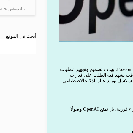
5 أغسطس, 2026
أبحث في الموقع
أعلنت شركة OpenAI عن شراكة استراتيجية مع عملاق التصنيع Foxconn، بهدف تصميم وتجهيز عمليات
ي وقت يشهد فيه الطلب على قدرات
مين سلاسل توريد عتاد الذكاء الاصطناعي
وفقًا لتقرير موقع Astute Group، لا تتضمن الشراكة التزامات شراء فورية، بل تمنح OpenAI وصولًا