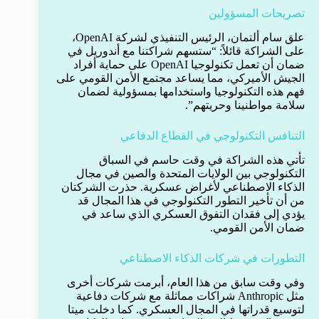
تصريحات المسؤولين
علق سام ألتمان، الرئيس التنفيذي لشركة OpenAI،
على الشراكة قائلاً: “ستسهم شراكتنا مع أندوريل في
ضمان أن تعمل تكنولوجيا OpenAI على حماية أفراد
الجيش الأميركي، مما يساعد مجتمع الأمن القومي على
فهم هذه التكنولوجيا واستخدامها بمسؤولية لضمان
سلامة مواطنينا وحريتهم”.
التنافس التكنولوجي في القطاع الدفاعي
تأتي هذه الشراكة في وقت حاسم في السباق
التكنولوجي بين الولايات المتحدة والصين في مجال
الذكاء الاصطناعي لأغراض عسكرية. حذرت الشركتان
من أن تأخير التطور التكنولوجي في هذا المجال قد
يؤدي إلى فقدان التفوق العسكري الذي ساعد في
ضمان الأمن القومي.
التطورات في شركات الذكاء الاصطناعي
وفي وقت سابق من هذا العام، أبرمت شركات أخرى
مثل Anthropic شراكات مماثلة مع شركات دفاعية
لتوسيع قدراتها في المجال العسكري. كما دخلت ميتا