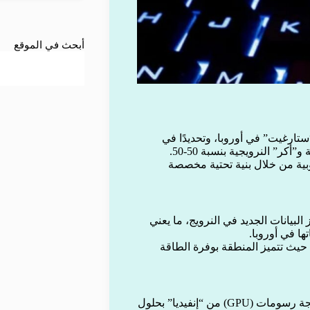
أبحث في الموقع
علامة “ستارغيت” في أوروبا، وتحديدًا في
ر” النرويجية بنسبة 50-50.
 إلى السوق الأوروبية من خلال بنية تحتية مخصصة
كز البيانات الجديد في النرويج، ما يعني
ا في أوروبا.
حيث تتميز المنطقة بوفرة الطاقة
أوضحت OpenAI أن المركز يهدف إلى توفير 100,000 وحدة معالجة رسومات (GPU) من “إنفيديا” بحلول