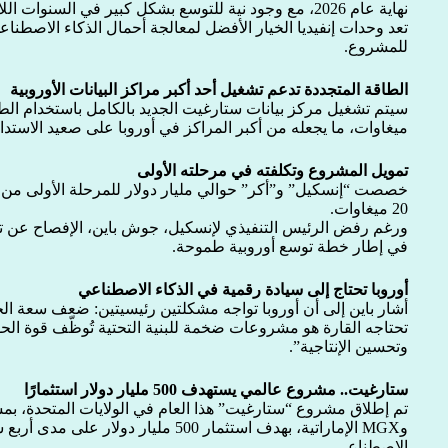
نهاية عام 2026، مع وجود نية للتوسع بشكل كبير في السنوات اللاحقة.
تعد وحدات إنفيديا الخيار الأفضل لمعالجة أحمال الذكاء الاصطنا
للمشروع.
الطاقة المتجددة تدعم تشغيل أحد أكبر مراكز البيانات الأوروبية
ميغاوات، ما يجعله من أكبر المراكز في أوروبا على صعيد الاستدام
تمويل المشروع وتكلفته في مرحلته الأولى
خصصت “إنسكيل” و”أكر” حوالي مليار دولار للمرحلة الأولى من ال
20 ميغاوات.
ورغم رفض الرئيس التنفيذي لإنسكيل، جوش باين، الإفصاح عن تف
في إطار خطة توسع أوروبية طموحة.
أوروبا تحتاج إلى سيادة رقمية في الذكاء الاصطناعي
أشار باين إلى أن أوروبا تواجه مشكلتين رئيسيتين: ضعف سعة ال
تحتاجه القارة هو مشروعات ضخمة للبنية التحتية تُوظّف قوة ال
وتحسين الإنتاجية”.
ستارغيت.. مشروع عالمي يستهدف 500 مليار دولار استثمارًا
وMGX الإماراتية، بهدف استثمار 500 مليار دو
الاصطناعي.