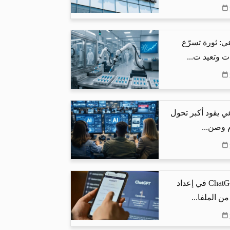
ي: ثورة تسرّع
ت وتعيد ت...
ي يقود أكبر تحول
م وصن...
كيف يساعد ChatGPT في إعداد
من الملفا...