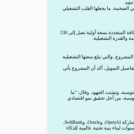
عي الضخمة، ما يجعلها القلب التشغيلي
سيتم تشغيل مركز بيانات ستارغيت الجديد بالكامل باستخدام الطاقة المتجددة بسعة أولية تصل إلى 230
ة والقدرة التشغيلية.
مشروع، والتي تبلغ سعتها التشغيلية
اصيل التمويل، أكد أن المشروع يأتي
حوسبة، وتشتت الجهود. وقال: “ما
حوسبة، من أجل تحقيق نمو اقتصادي
تم إطلاق مشروع “ستارغيت” هذا العام في الولايات المتحدة، بمشاركة OpenAI، وOracle، وSoftBank،
لار على مدى أربع سنوات لبناء بنية تحتية عالمية للذكاء