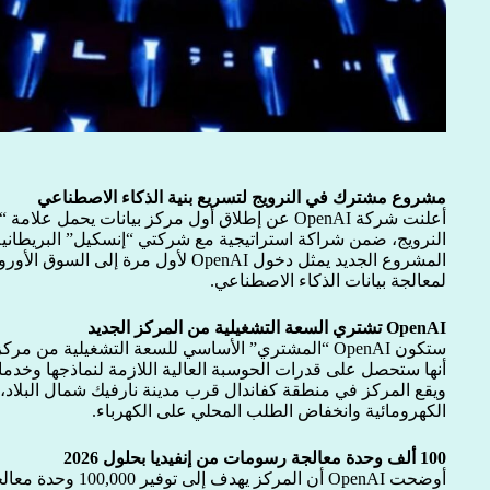
مشروع مشترك في النرويج لتسريع بنية الذكاء الاصطناعي
أعلنت شركة OpenAI عن إطلاق أول مركز بيانات يحمل 
النرويج، ضمن شراكة استراتيجية مع شركتي “إنسكيل” البريطانية و”أك
المشروع الجديد يمثل دخول OpenAI لأول مرة
لمعالجة بيانات الذكاء الاصطناعي.
OpenAI تشتري السعة التشغيلية من المركز الجديد
ستكون OpenAI “المشتري” الأساسي للسعة التشغيلية من مر
أنها ستحصل على قدرات الحوسبة العالية اللازمة لنماذجها وخدماته
ويقع المركز في منطقة كفاندال قرب مدينة نارفيك شمال البلاد، 
الكهرومائية وانخفاض الطلب المحلي على الكهرباء.
100 ألف وحدة معالجة رسومات من إنفيديا بحلول 2026