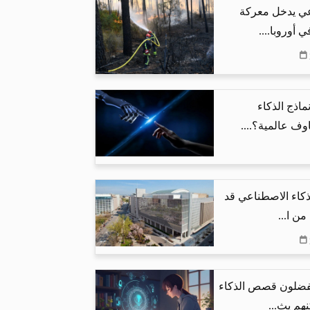
عي يدخل معركة
 أوروبا....
ماذج الذكاء
ف عالمية؟....
لذكاء الاصطناعي قد
يفضلون قصص الذكاء
هم يث...