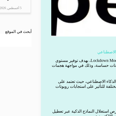
5 أغسطس, 2026
أبحث في الموقع
الاصطناعي
أعلنت شركة OpenAI عن إطلاق ميزة أمنية جديدة تحمل اسم Lockdown Mode، بهدف توفير مستوى
انات حساسة، وذلك في مواجهة هجمات
 الذكاء الاصطناعي، حيث تعتمد على
تلفة للتأثير على استجابات روبوتات
Lockd يعمل على تقليل فرص استغلال النماذج الذكية عبر تعطيل