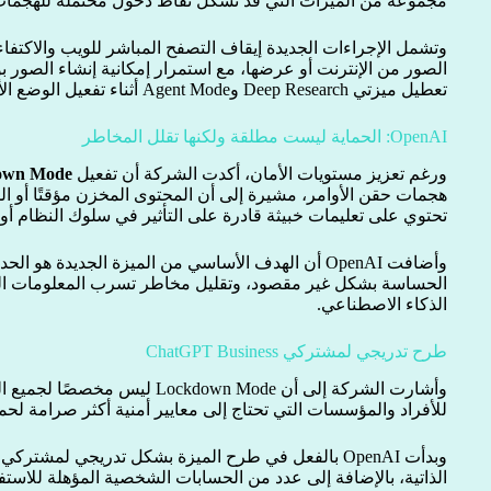
مجموعة من الميزات التي قد تشكل نقاط دخول محتملة للهجمات ا
وتشمل الإجراءات الجديدة إيقاف التصفح المباشر للويب والاكتفاء
الصور من الإنترنت أو عرضها، مع استمرار إمكانية إنشاء الصور ب
تعطيل ميزتي Deep Research وAgent Mode أثناء تفعيل الوضع الأمني الجديد.
OpenAI: الحماية ليست مطلقة ولكنها تقلل المخاطر
ورغم تعزيز مستويات الأمان، أكدت الشركة أن تفعيل
own Mode
هجمات حقن الأوامر، مشيرة إلى أن المحتوى المخزن مؤقتًا أو ال
تحتوي على تعليمات خبيثة قادرة على التأثير في سلوك النظام أو د
وأضافت OpenAI أن الهدف الأساسي من الميزة الجديدة هو
الحساسة بشكل غير مقصود، وتقليل مخاطر تسرب المعلومات الن
الذكاء الاصطناعي.
طرح تدريجي لمشتركي ChatGPT Business
وأشارت الشركة إلى أن ockdown Mode
للأفراد والمؤسسات التي تحتاج إلى معايير أمنية أكثر صرامة لحماي
الذاتية، بالإضافة إلى عدد من الحسابات الشخصية المؤهلة للاستفا