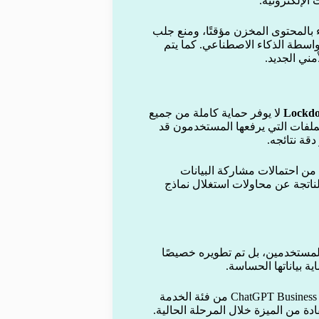
لإلكترونية.
 بالمحتوى المخزن مؤقتًا، ومنع جلب
واسطة الذكاء الاصطناعي. كما يتم
Lockd
لا يوفر حماية كاملة من جميع
ملفات التي يرفعها المستخدمون قد
قة نتائجه.
 الحد من احتمالات مشاركة البيانات
اتجة عن محاولات استغلال نماذج
L ليس مخصصًا لجميع المستخدمين، بل تم تطويره خصيصًا
ة بياناتها الحساسة.
وبدأت OpenAI بالفعل في طرح الميزة بشكل تدريجي لمشتركي ChatGPT Business من فئة الخدمة
دة من الميزة خلال المرحلة الحالية.