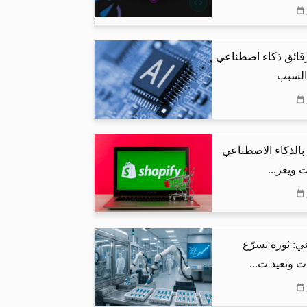
رقائق ذكاء اصطناعي
 السبب
البحث بالذكاء الاصطناعي
 ويعز...
ي: ثورة تسرّع
ت وتعيد ت...