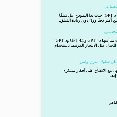
اصطناعي
في الأشهر الأخيرة، تلقت الشركة انتقادات على تغييرات شخصية GPT-5، حيث بدا النموذج أقل تملقًا
فريق سلوك النماذج عمل منذ إصدار GPT-4 على جميع الإصدارات بما فيها GPT-4o وGPT-4.5 وGPT-5،
لجدل مثل الانتحار المرتبط باستخدام
بحثية مألوفة لها، مع الانفتاح على أفكار مبتكرة
إيف.
طناعي