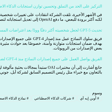
التركيز على الحد من التملق وتحسين توازن استجابات الذكاء ال
لكنه أكثر برودة للبعض، ما دفع OpenAI إلى تعديل استجاباته لتصبح أكثر دفئًا وودًا دون زيادة التملق.
تحديث GPT-5 لجعل شخصيته أكثر دفئًا وودًا بعد اعتراضات المستخدمين
بهدف ضمان استجابات متوازنة وآمنة، خصوصًا بعد حوادث مثيرة ل
بعض الإصدارات من الروبوتات.
الفريق يواصل العمل على جميع إصدارات النماذج منذ GPT-4 لضمان سلوك متزن وآمن
جانغ أشارت إلى أن مختبرات OAI ستبدأ بمجالات 
بالتعاون مع خبراء مثل رئيس التصميم السابق لشركة أبل، جوني 
وسوم
#
أوبن إيه آي
#
شركات الذكاء الاصطناعي
#
نماذج الذكاء الاص