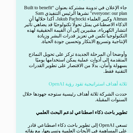
جاء الإعلان في تدوينة مشتركة بعنوان “Built to benefit
everyone: our plan” نشرها الرئيس التنفيذي Sam
Altman وكبير العلماء Jakub Pachocki، أكدا خلالها أن
الذكاء الاصطناعي يمثل تحولًا تكنولوجيًا قد يضاهي تأثير
انتشار الكهرباء، مشيرين إلى أن القيمة الحقيقية لهذه
التكنولوجيا تكمن في تعزيز قدرات البشر وزيادة
الإنتاجية وتسريع الابتكار وتحسين جودة الحياة.
وأوضحا أن المرحلة الجديدة تركز على تحويل النماذج
المتقدمة إلى أدوات عملية يمكن استخدامها يوميًا
بسهولة وأمان، بدلًا من الاقتصار على تطوير القدرات
التقنية فقط.
ثلاثة أهداف استراتيجية تقود رؤية OpenAI
حددت الشركة ثلاثة أهداف رئيسية ستوجه جهودها خلال
السنوات المقبلة.
تطوير باحث ذكاء اصطناعي لدعم البحث العلمي
تسعى OpenAI إلى تطوير باحث ذكاء اصطناعي قادر
على المساهمة في الأبحاث العلمية وتسريعها، مع بقائه