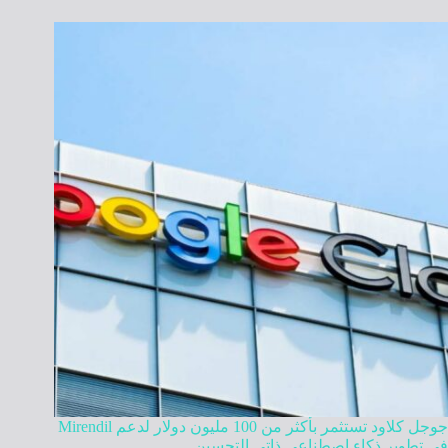
جوجل كلاود تستثمر بأكثر من 100 مليون دولار لدعم Mirendil
في تطوير ذكاء اصطناعي ذاتي التحسين