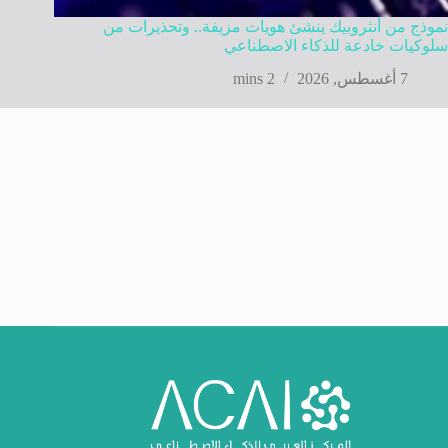
نموذج من أنثروبيك ينشئ هويات مزيفة.. وتحذيرات من
سلوكيات خادعة للذكاء الاصطناعي
7 أغسطس, 2026
2 mins