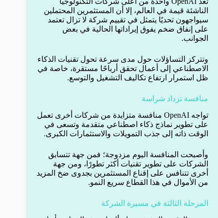
تُعد OpenAI واحدة من أعلى شركات التكنولوجيا
الناشئة قيمة في العالم، إلا أن المستثمرين المحتملين
سيواجهون تحديًا يتمثل في تقييم شركة لا تزال تعتمد
على إنفاق ضخم يفوق إيراداتها الحالية في بعض
الجوانب.
وتتركز التساؤلات حول مدى سرعة تحول تقنيات الذكاء
الاصطناعي إلى أعمال تحقق أرباحًا مستقرة، خاصة في
ظل استمرار ارتفاع تكاليف التشغيل والتوسع.
منافسة تزداد شراسة
تواجه OpenAI منافسة متزايدة من شركات أخرى تعمل
على تطوير نماذج ذكاء اصطناعي متقدمة وتسعى في
الوقت ذاته إلى جذب التمويلات والاستثمارات الكبرى.
وأصبحت المنافسة اليوم مزدوجة؛ فمن جهة تتسابق
الشركات على تطوير تقنيات أكثر تطورًا، ومن جهة
أخرى تتنافس على إقناع المستثمرين بجدوى ضخ المزيد
من الأموال في هذا القطاع سريع النمو.
المرحلة الثالثة في مسيرة الشركة