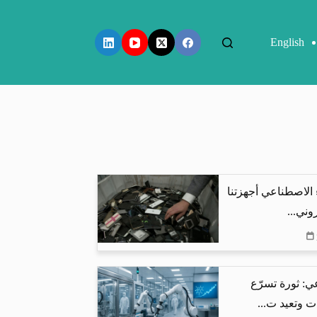
English
 الاصطناعي أجهزتنا
وني...
ي: ثورة تسرّع
ت وتعيد ت...