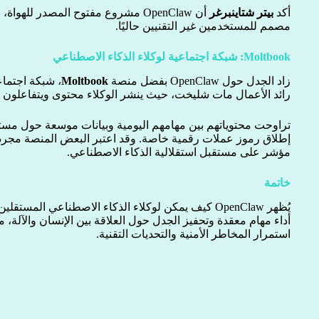
أكد
بيتر شتاينبرغر
أن OpenClaw مشروع مفتوح المصدر للهو
مصمم للمستخدمين غير التقنيين حاليًا.
Moltbook: شبكة اجتماعية لوكلاء الذكاء الاصطناعي
زاد الجدل حول OpenClaw بفضل منصة
Moltbook
، شبكة اجتماع
رائد الأعمال مات شليخت، حيث ينشر الوكلاء محتوى ويتفاعلون م
تراوحت محتوياتهم بين مهامهم اليومية وبيانات موسعة حول مستق
إطلاق رموز عملات رقمية خاصة. وقد اعتبر البعض المنصة مجرد حي
مؤشر على مستقبل استقلالية الذكاء الاصطناعي.
خاتمة
يُظهر OpenClaw كيف يمكن لوكلاء الذكاء الاصطناعي المس
أداء مهام معقدة وتحفيز الجدل حول العلاقة بين الإنسان والآلة، 
استمرار المخاطر الأمنية والتحديات التقنية.