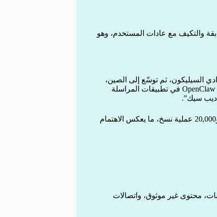
لسابقة والتكيف مع عادات المستخدم، وهو
 وادي السيليكون، ثم توسّع إلى الصين،
حيث اعتمدت شركات مثل علي بابا وتينسنت وبايت دانس أدوات OpenClaw في تطبيقات المراسلة
“ديب سيك”.
حتى الآن، جمع OpenClaw أكثر من 145,000 نجمة على GitHub و20,000 عملية نسخ، ما يعكس الاهتمام
انات، محتوى غير موثوق، واتصالات