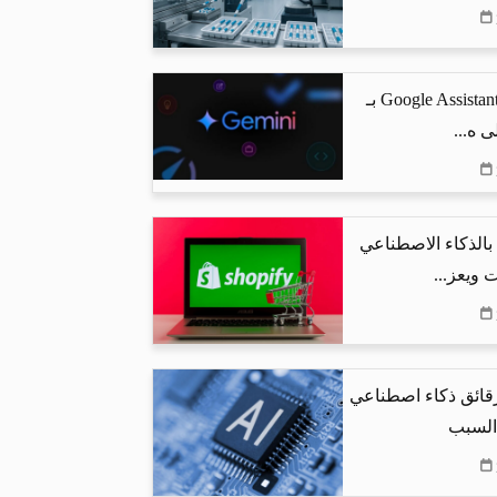
جوجل تستبدل Google Assistant بـ
البحث بالذكاء الاصطناعي
 ويعز...
رقائق ذكاء اصطناعي
 السبب