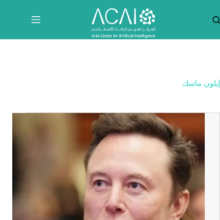
لتجاوز
لى
لمحتوى
إيلون ماسك