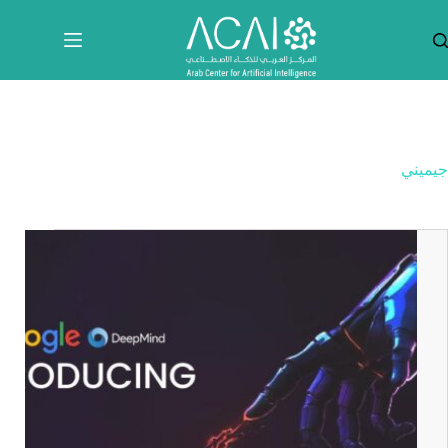
لتجاوز
لى
لمحتوى
جيميني