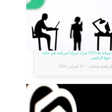
إيقاف نسخة GPT-4o يترك امرأة أمريكية في حالة
حبها الرقمي
إبراهيم شعبان
16 فبراير, 2026