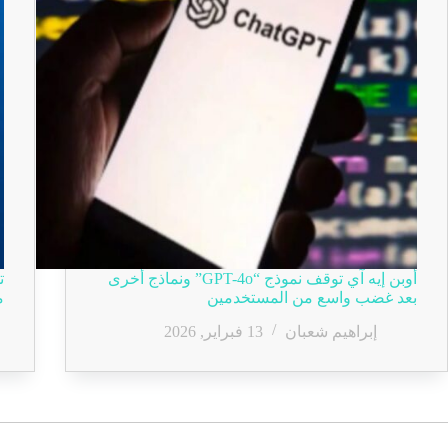
أوبن إيه آي توقف نموذج “GPT-4o” ونماذج أخرى
بعد غضب واسع من المستخدمين
م
إبراهيم شعبان
13 فبراير, 2026