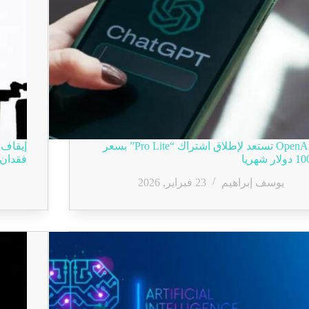
OpenAI تستعد لإطلاق اشتراك “Pro Lite” بسعر
 دولار شهريا
فقدان 
يوسف إبراهيم
23 فبراير, 2026