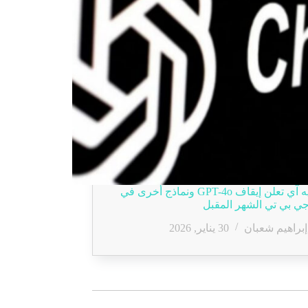
أوبن إيه آي تعلن إيقاف GPT-4o ونماذج أخرى في
 بي تي الشهر المقبل
إبراهيم شعبان
30 يناير, 2026