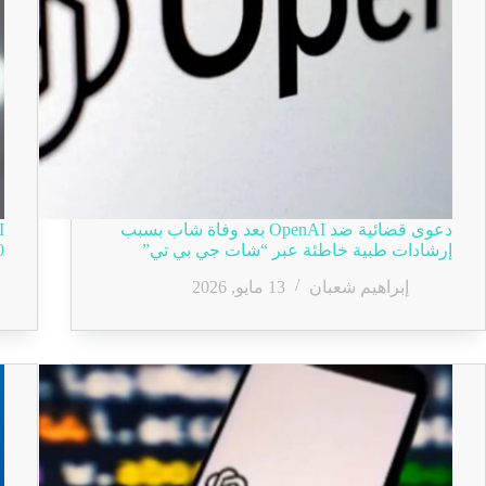
دعوى قضائية ضد OpenAI بعد وفاة شاب بسبب
إرشادات طبية خاطئة عبر “شات جي بي تي”
100
إبراهيم شعبان
13 مايو, 2026