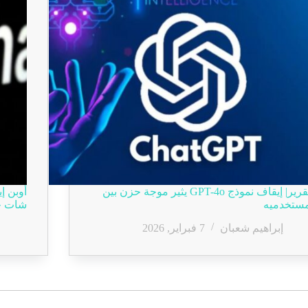
تقرير| إيقاف نموذج GPT-4o يثير موجة حزن بين
ستخدميه
شات جي
إبراهيم شعبان
7 فبراير, 2026