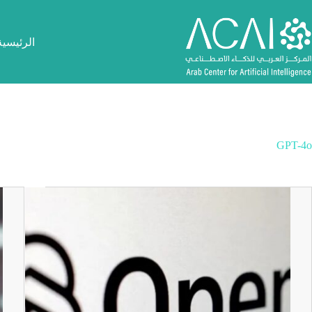
لتجاوز
لى
لمحتوى
الرئيسية
GPT-4o