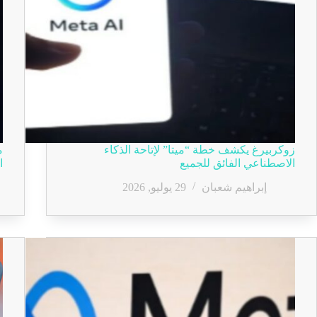
زوكربيرغ يكشف خطة “ميتا” لإتاحة الذكاء
الاصطناعي الفائق للجميع
ا
إبراهيم شعبان
29 يوليو, 2026