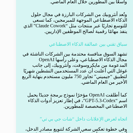
واسعًا بين المطورين خلال العام الماضي.
وتُعد أنثروبيك من الشركات البارزة في مجال حلول
الذكاء الاصطناعي الموجهة للمبرمجين، كما تسعى
للتوسع تجاريًا عبر منتجات مثل “Claude Cowork” الذي
ينفذ مهامًا رقمية لصالح الموظفين الإداريين.
سباق تقني بين عمالقة الذكاء الاصطناعي
تشهد السوق منافسة محتدمة بين الشركات الناشئة في
مجال الذكاء الاصطناعي، وعلى رأسها OpenAI
المدعومة من مايكروسوفت، وأنثروبيك، إلى جانب
غوغل التي أعلنت أن عدد المستخدمين النشطين شهريًا
لتطبيق “جيميني” تجاوز 750 مليون مستخدم بنهاية الربع
الأخير من العام الماضي.
كما أطلقت OpenAI مؤخرًا نموذج برمجة جديدًا يحمل
اسم “GPT-5.3-Codex”، في إطار تعزيز أدوات الذكاء
الاصطناعي المخصصة للمطورين.
اتجاه لعرض الإعلانات داخل “شات جي بي تي”
وفي خطوة تعكس سعي الشركة لتنويع مصادر الدخل،