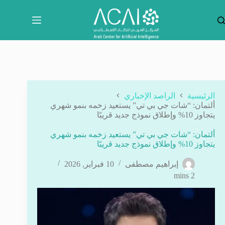
لتجاوز
لى
لمحتوى
الرئيسية
الراصد الإخباري
ألتمان: “شات جي بي تي” يستعيد زخمه بنمو شهري
يتجاوز 10% وإطلاق نموذج جديد قريبًا
ألتمان: “شات جي بي تي” يستعيد زخمه بنمو شهري
يتجاوز 10% وإطلاق نموذج جديد قريبًا
إبراهيم مصطفى
10 فبراير, 2026
2 mins