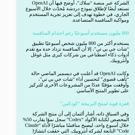
الشركة عبر منصة “سلاك”، أوضح فيها أن OpenAI
تستعد أيضًا لإطلاق نموذج دردشة مُحدّث خلال الأسبوع
الجاري، في خطوة تهدف إلى تعزيز تجربة المستخدم
ومواكبة المنافسة المتصاعدة.
800 مليون مستخدم أسبوعيًا رغم احتدام المنافسة
يستخدم أكثر من 800 مليون شخص أسبوعيًا تطبيق
“شات جي بي تي”، إلا أن المنافسة تزداد حدة مع تقدم
أدوات ذكاء اصطناعي من شركات كبرى مثل غوغل
وأنثروبيك.
وكانت OpenAI قد أعلنت في ديسمبر الماضي حالة
“تأهب قصوى” لتحسين أداء “شات جي بي تي”،
وأوقفت مؤقتًا عددًا من المشروعات الأخرى للتركيز
على تطوير المنتج الأساسي.
قفزة قوية لمنتج البرمجة “كودكس”
وفي السياق ذاته، أشار ألتمان إلى أن منتج الشركة
المخصص لكتابة الأكواد “Codex” سجل نموًا يقارب 50%
خلال أسبوع واحد، ليصبح منافسًا مباشرًا لأداة “Claude
Code” التابعة لشركة أنثروبيك، التي حققت انتشارًا