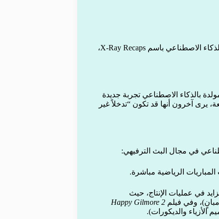
يُذكر أن أمازون طرحت العام الماضي ميزة مشابهة تعتمد على الذكاء الاصطناعي باسم X-Ray Recaps،
ولدة بالذكاء الاصطناعي تجربة جديدة
، يرى آخرون أنها قد تكون “تدخلاً غير
ناعي في مجال البث الترفيهي:
شكل متزايد في عمليات الإنتاج، حيث
مبانٍ)، وفي فيلم
Happy Gilmore 2
م الأزياء والديكورات).