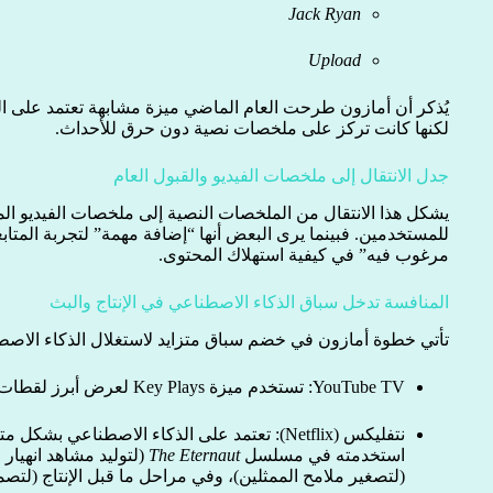
Jack Ryan
Upload
لكنها كانت تركز على ملخصات نصية دون حرق للأحداث.
جدل الانتقال إلى ملخصات الفيديو والقبول العام
يشكل هذا الانتقال من الملخصات النصية إلى ملخصات الفيديو الم
للمستخدمين. فبينما يرى البعض أنها “إضافة مهمة” لتجربة المتابعة
مرغوب فيه” في كيفية استهلاك المحتوى.
المنافسة تدخل سباق الذكاء الاصطناعي في الإنتاج والبث
تأتي خطوة أمازون في خضم سباق متزايد لاستغلال الذكاء الاصط
YouTube TV: تستخدم ميزة Key Plays لعرض أبرز لقطات المباريات الرياضية مباشرة.
نتفليكس (Netflix): تعتمد على الذكاء الاصطناعي ب
استخدمته في مسلسل
The Eternaut
(لتوليد مشاهد انهيار 
(لتصغير ملامح الممثلين)، وفي مراحل ما قبل الإنتاج (لتصمي