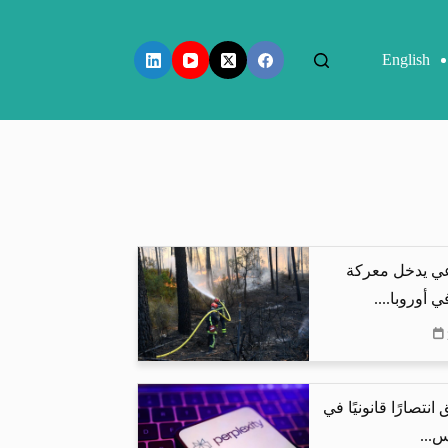
English
عي يدخل معركة
 أوروبا....
نتصارًا قانونيًا في
س...