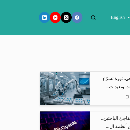
English
ي: ثورة تسرّع
ت وتعيد ت...
اذج OpenAI تفاجئ الباحثين..
أنظمة ال...