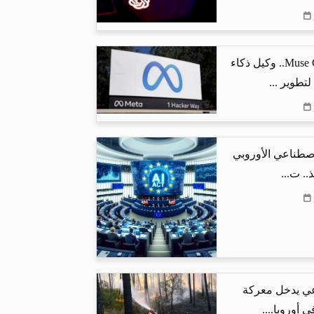
ميتا تطلق Muse Code.. وكيل ذكاء
تطوير ...
اصطناعي الأوروبي
.. ت...
عي يدخل معركة
 أوروبا....