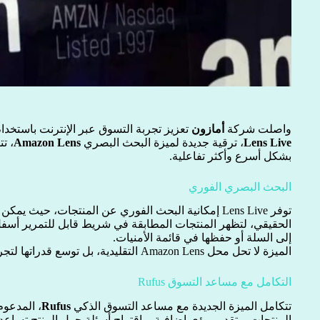
واصلت شركة
أمازون
تعزيز تجربة التسوق عبر الإنترنت باستخدا
Lens Live
، ترقية جديدة لميزة البحث البصري
Amazon Lens
، ت
بشكل أسرع وأكثر تفاعلية.
البحث البصري الفوري
توفر Lens Live إمكانية البحث الفوري عن المنتجات، حيث
الحقيقي، لتظهر المنتجات المطابقة في شريط قابل للتمرير أسفل 
إلى السلة أو حفظها في قائمة الأمنيات.
الميزة لا تحل محل Amazon Lens التقليدية، بل توسع قدراتها لتجربة أكثر ديناميكية للمستخدمين.
التكامل مع مساعد التسوق Rufus
تتكامل الميزة الجديدة مع مساعد التسوق الذكي
Rufus
، المدعو
المنتجات، وتقديم رؤى إضافية، واقتراح أسئلة حول المنتج تسا