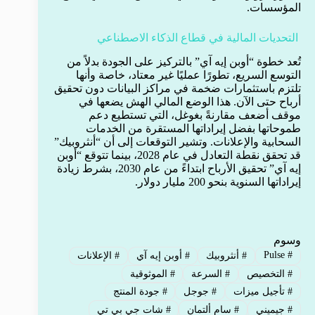
المؤسسات.
التحديات المالية في قطاع الذكاء الاصطناعي
تُعد خطوة “أوبن إيه آي” بالتركيز على الجودة بدلاً من
التوسع السريع، تطورًا عمليًا غير معتاد، خاصة وأنها
تلتزم باستثمارات ضخمة في مراكز البيانات دون تحقيق
أرباح حتى الآن. هذا الوضع المالي الهش يضعها في
موقف أضعف مقارنةً بغوغل، التي تستطيع دعم
طموحاتها بفضل إيراداتها المستقرة من الخدمات
السحابية والإعلانات. وتشير التوقعات إلى أن “أنثروبيك”
قد تحقق نقطة التعادل في عام 2028، بينما تتوقع “أوبن
إيه آي” تحقيق الأرباح ابتداءً من عام 2030، بشرط زيادة
إيراداتها السنوية بنحو 200 مليار دولار.
وسوم
Pulse
#
#
أنثروبيك
#
أوبن إيه آي
#
الإعلانات
#
التخصيص
#
السرعة
#
الموثوقية
#
تأجيل ميزات
#
جوجل
#
جودة المنتج
#
جيميني
#
سام ألتمان
#
شات جي بي تي