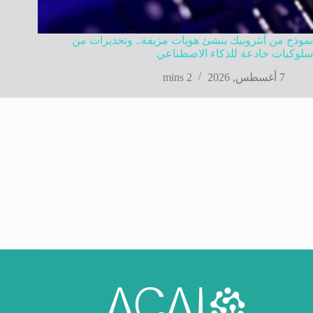
نموذج من أنثروبيك ينشئ هويات مزيفة.. وتحذيرات من
سلوكيات خادعة للذكاء الاصطناعي
7 أغسطس, 2026
2 mins