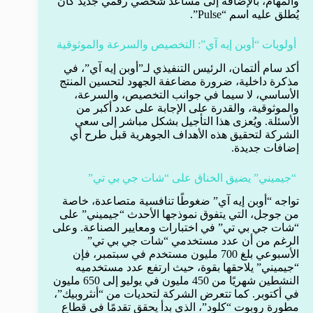
والمهام، بالإضافة إلى مساعد شخصي رقمي جديد كان
يُطلق عليه اسم “Pulse”.
أولويات “أوبن إيه آي”: التخصيص والسرعة والموثوقية
أكد سام ألتمان، الرئيس التنفيذي لـ”أوبن إيه آي”، في
مذكرة داخلية، ضرورة مضاعفة الجهود لتحسين المنتج
الأساسي، لا سيما في جوانب التخصيص، والسرعة،
والموثوقية، والقدرة على الإجابة على عدد أكبر من
الأسئلة. ويُعزى هذا التأجيل بشكل مباشر إلى سعي
الشركة لتحقيق هذه الأهداف الجوهرية قبل طرح أي
إضافات جديدة.
“جيميني” يضيق الخناق على “شات جي بي تي”
تواجه “أوبن إيه آي” ضغوطًا تنافسية متصاعدة، خاصة
من جوجل، التي يتفوق نموذجها الأحدث “جيميني” على
“شات جي بي تي” في اختبارات ومعايير الصناعة. وعلى
الرغم من أن عدد مستخدمي “شات جي بي تي”
الأسبوعي بلغ 700 مليون مستخدم في سبتمبر، فإن
“جيميني” يلاحقها بقوة، حيث ارتفع عدد مستخدميه
النشطين شهريًا من 450 مليون في يوليو إلى 650 مليون
في أكتوبر. كما تتعرض الشركة لتحديات من “أنثروبيك”،
مطورة روبوت “كلود”، الذي بدأ يحقق تقدمًا في قطاع