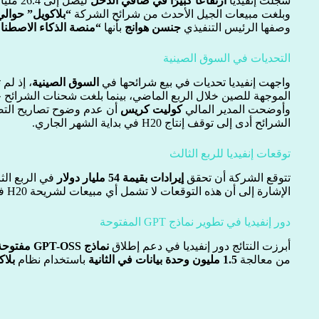
سجلت إنفيديا
ارتفاعًا كبيرًا في صافي الدخل
ليصل إلى 26.4 مليار دولار بزيادة 59% عن العام الماضي.
وبلغت مبيعات الجيل الأحدث من شرائح الشركة
“بلاكويل” حوالي 27 مليار دول
وصفها الرئيس التنفيذي
جنسن هوانج
بأنها
“منصة الذكاء الاصطناع
التحديات في السوق الصينية
واجهت إنفيديا تحديات في بيع شرائحها في
السوق الصينية
الموجهة للصين خلال الربع الماضي، بينما بلغت شحنات الشرائح
وأوضحت المدير المالي
كوليت كريس
أن عدم وضوح تصاريح التص
الشرائح أدى إلى توقف إنتاج H20 في بداية الشهر الجاري.
توقعات إنفيديا للربع الثالث
تتوقع الشركة أن تحقق
إيرادات بقيمة 54 مليار دولار
الإشارة إلى أن هذه التوقعات لا تشمل أي مبيعات لشريحة H20 في الصين.
دور إنفيديا في تطوير نماذج GPT المفتوحة
أبرزت النتائج دور إنفيديا في دعم إطلاق
نماذج GPT-OSS مفتوحة المصدر
من معالجة
1.5 مليون وحدة بيانات في الثانية
باستخدام نظام
بلاكويل 