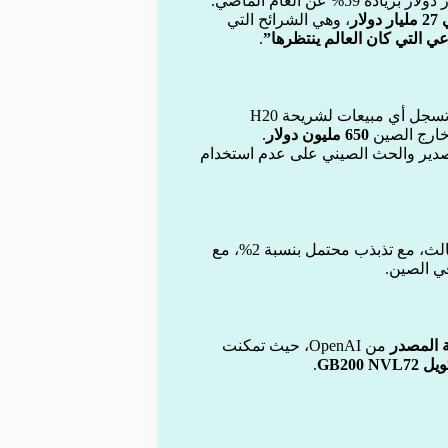
ار
، وهي الشرائح التي
ي التي كان العالم ينتظرها”
.
، إذ لم تسجل أي مبيعات لشريحة H20
 خارج الصين
650 مليون دولار
.
دير والحث الصيني على عدم استخدام
في الربع الثالث، مع تذبذب محتمل بنسبة 2%، مع
من OpenAI، حيث تمكنت
GB200 NVL72
.