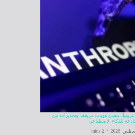
نثروبيك ينشئ هويات مزيفة.. وتحذيرات من
دعة للذكاء الاصطناعي
2 mins