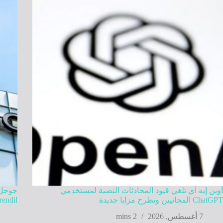
أوبن إيه آي تلغي قيود المحادثات النصية لمستخدمي
ChatGPT المجانيين وتطرح مزايا جديدة
Mirendil في تطوير ذكاء اصطنا
7 أغسطس, 2026
2 mins