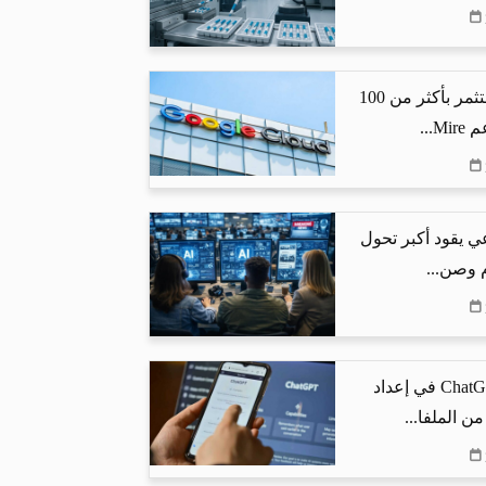
جوجل كلاود تستثمر بأكثر من 100
...
ي يقود أكبر تحول
م وصن...
كيف يساعد ChatGPT في إعداد
من الملفا...