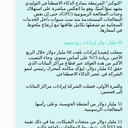
“التوكنز” المرتبطة بنماذج الذكاء الاصطناعي التوليدي
يشهد نموًا أسيًا، وهو ما انعكس مباشرة على استهلاك
وحدات المعالجة الرسومية (GPU)، حتى إن بعض
المعالجات المستخدمة منذ ست سنوات داخل الخدمات
السحابية تم تشغيلها بكامل طاقتها مع ارتفاع ملحوظ
في أسعارها.
68 مليار دولار إيرادات ربع سنوية
سجلت إنفيديا إيرادات بلغت 68 مليار دولار خلال الربع
الأخير، بزيادة 73% على أساس سنوي. وجاء النصيب
الأكبر من هذه العوائد عبر قطاع مراكز البيانات الذي
حقق 62 مليار دولار، ليؤكد مكانته كمحرك رئيسي لنمو
الشركة في عصر الذكاء الاصطناعي.
وللمرة الأولى، فصلت الشركة إيرادات مراكز البيانات
إلى قسمين:
51 مليار دولار من أنشطة الحوسبة، وعلى رأسها
المعالجات الرسومية.
11 مليار دولار من منتجات الشبكات، بما في ذلك تقنية
NVLink التي تتيح ربط المعالجات بكفاءة عالية.