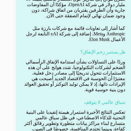
مليار دولار في شركة OpenAI، مؤكدًا أن المفاوضات
جارية وأن الطرفين يقتربان من اتفاق شراكة، دون
وجود ضمان نهائي لإتمام الصفقة حتى الآن.
كما أشار إلى تعاونات قائمة مع شركات بارزة مثل
Anthropic وMeta، إضافة إلى شركة xAI التابعة لرجل
الأعمال Elon Musk.
هل يستمر زخم الإنفاق؟
وردًا على التساؤلات بشأن استدامة الإنفاق الرأسمالي
الضخم لشركات التكنولوجيا، شدد هوانج على أن هذه
الاستثمارات تتحول تدريجيًا إلى مصادر دخل فعلية،
معتبرًا أن الحوسبة في الاقتصاد الجديد أصبحت هي
الإيرادات ذاتها، إذ لا يمكن توليد التوكنز أو تحقيق العوائد
دون بنية حوسبة قوية.
سباق عالمي لا يتوقف
تعكس النتائج الأخيرة استمرار هيمنة إنفيديا على البنية
التحتية للذكاء الاصطناعي، في ظل سباق عالمي
متسارع لبناء مراكز بيانات متطورة وتطوير رقائق أكثر
كفاءة. وبينما تحتدم المنافسة، خصوصًا في الصين،