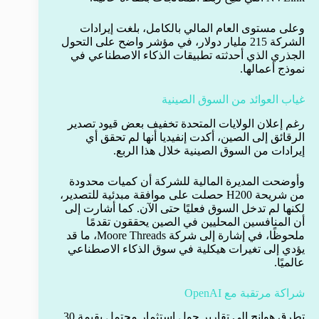
وعلى مستوى العام المالي بالكامل، بلغت إيرادات
الشركة 215 مليار دولار، في مؤشر واضح على التحول
الجذري الذي أحدثته تطبيقات الذكاء الاصطناعي في
نموذج أعمالها.
غياب العوائد من السوق الصينية
رغم إعلان الولايات المتحدة تخفيف بعض قيود تصدير
الرقائق إلى الصين، أكدت إنفيديا أنها لم تحقق أي
إيرادات من السوق الصينية خلال هذا الربع.
وأوضحت المديرة المالية للشركة أن كميات محدودة
من شريحة H200 حصلت على موافقة مبدئية للتصدير،
لكنها لم تدخل السوق فعليًا حتى الآن. كما أشارت إلى
أن المنافسين المحليين في الصين يحققون تقدمًا
ملحوظًا، في إشارة إلى شركة Moore Threads، ما قد
يؤدي إلى تغيرات هيكلية في سوق الذكاء الاصطناعي
عالميًا.
شراكة مرتقبة مع OpenAI
تطرق هوانج إلى تقارير حول استثمار محتمل بقيمة 30