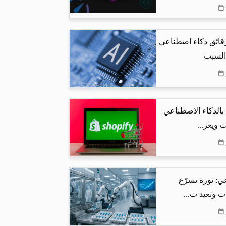
رقائق ذكاء اصطناعي
 السبب
البحث بالذكاء الاصطناعي
 ويعز...
ي: ثورة تسرّع
ت وتعيد ت...