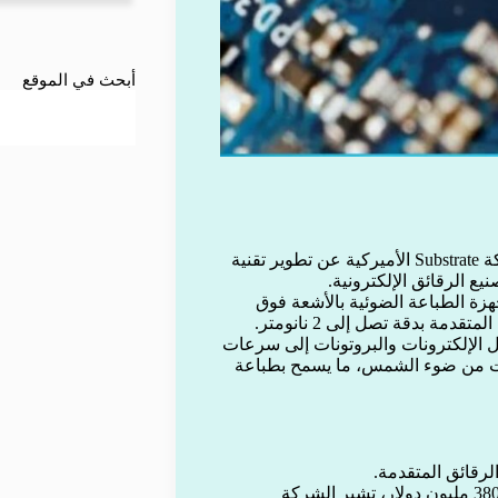
أبحث في الموقع
شهد قطاع أشباه الموصلات العالمي اختراقًا نوعيًا بعد إعلان شركة Substrate الأميركية عن تطوير تقنية
 الشركة الهولندية ASML على سوق أجهزة الطباعة الضوئية بالأشعة فوق
ل الإلكترونات والبروتونات إلى سرعات
ات من ضوء الشمس، ما يسمح بطباعة
فبينما تُقدّر كلفة الجهاز الواحد من معدات EUV بحوالي 200 إلى 380 مليون دولار، تشير الشركة