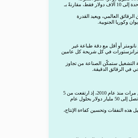
الأميركية إلى أن تقنيتها الجديدة ستخفض تكلفة إنتاج الرقاقة الواحدة إلى 10 آلاف دولار فقط، مقارنةً بـ
الرقائق العالمي، ويعيد القدرة
ان وكوريا الجنوبية.
تؤكد Substrate أن تقنيتها الجديدة ستمكّن من تصنيع رقائق بدقة 2 نانومتر أو أقل مع دقة طباعة غير
الترانزستورات في كل شريحة كل عامين
 التشغيل ستمكّن الصناعة من تجاوز
ي في الرقائق الدقيقة.
تشير التقديرات إلى أن تكلفة بناء مصانع الرقائق تضاعفت خمس مرات منذ عام 2010، إذ ارتفعت من 5
مليارات دولار إلى أكثر من 25 مليار دولار حاليًا، ومن المتوقع أن تصل إلى 50 مليار دولار بحلول عام
 استراتيجيًا لتقليل هذه النفقات وتحسين كفاءة الإنتاج،