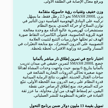
ويرفع معدّل الإصابة في الطلقة الأولى.
وزن خفيف وتقنيات رؤية حاسوبيّة متقدّمة
يزن SMASH 2000L نحو 2.5 رطل فقط، ما يسهّل
تركيبه على البنادق الهجومية القياسية دون التأثير في
توازن السلاح أو حركة الجندي. يدمج النظام
مستشعرات كهربصرية عالية الدقّة مع وحدة معالجة
قوية للرؤية الحاسوبية، فتتولّى الكاميرات التقاط صورة
الهدف ثم تحللها خوارزميات التتبع لتثبيت العلامة
التصويبية على الدرون المتحرك، مع متابعة التغيّرات في
المسار والسرعة وزاوية الاقتراب لحظة بلحظة.
اختبار ناجح في تمرين إطلاق نار مباشر بألمانيا
خضع SMASH 2000L لتمرين حقيقي في ميدان تدريب
بألمانيا بتاريخ 6 يونيو، حيث واجهت وحدات المشاة أهدافًا
جوية صغيرة تحاكي الدرونات التجارية الشائعة في
ساحات القتال الحديثة. أظهرت نتائج الرماية الميدانية
قدرة النظام على رصد الدرون منذ اللحظة الأولى، تتبّع
حركته المتعرجة، منع إطلاق الرصاص حتى نقطة
اليقين، ثم إسقاط الهدف من أول محاولة، ما عزز ثقة
القيادة في جاهزية المنظومة للنشر العملياتي.
تمويل بقيمة 13 مليون دولار ضمن برنامج التحول