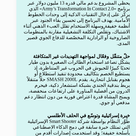
يحظى المشروع بدعم مالي قدره 13 مليون دولار عبر
برنامج «Army’s Transformation In Contact 2.0» الذي
يركّز على إدخال التقنيات الذكية إلى وحدات الخطوط
الأمامية. يهدف البرنامج إلى تحسين بقاء الجنود عبر
أنظمة خفيفة وسهلة الاستخدام تقلل العبء الذهني أثناء
الاشتباك، وتقلِّص التكلفة التشغيلية مقارنة بالمنظومات
الصاروخية أو الرادارية المخصّصة للدفاع الجوي قصير
المدى.
حلّ متنقّل وفعّال لمواجهة التهديدات غير المتكافئة
يشكّل تصاعد استخدام الطائرات الصغيرة بدون طيار
تحديًا كبيرًا للجيوش في الحروب غير المتناظرة، إذ
يستطيع الخصم بتكاليف محدودة تنفيذ استطلاع أو
هجوم بقنابل انتحارية. يقدم SMASH 2000L حلاً متنقلاً
يربط بندقية الجندي بشبكة استشعار ذكية، فيحرم
الدرون من أفضلية المناورة على ارتفاعات منخفضة،
ويمنح المشاة قدرة اعتراض فورية من دون انتظار دعم
مدفعي أو جوي.
خبرة إسرائيلية وتوسّع في الحلف الأطلسي
طُوِّر النظام بواسطة شركة Smart Shooter الإسرائيلية
التي تمتلك خبرة سابقة في دمج الذكاء الاصطناعي
بأسلحة خفيفة؛ وقد استخدمت إصدارات أقدم من