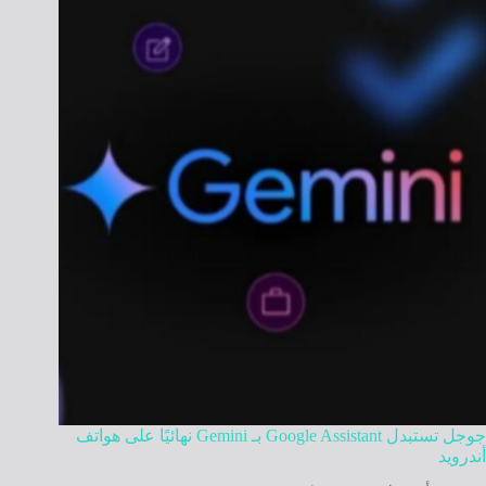
جوجل تستبدل Google Assistant بـ Gemini نهائيًا على هواتف
أندرويد