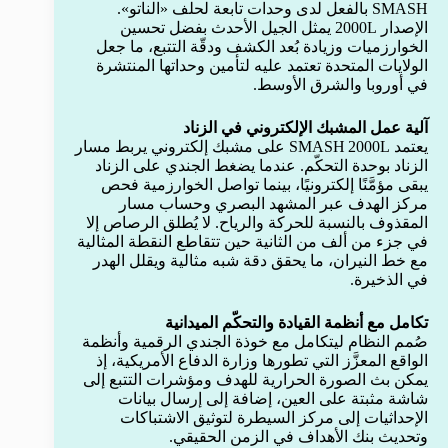
SMASH بالفعل لدى وحدات تابعة لحلف «الناتو».
الإصدار 2000L يمثل الجيل الأحدث بفضل تحسين
الخوارزميات وزيادة بُعد الكشف ودقّة التتبع، ما جعل
الولايات المتحدة تعتمد عليه لتأمين وحداتها المنتشرة
في أوروبا والشرق الأوسط.
آلية عمل المشبك الإلكتروني في الزناد
يعتمد SMASH 2000L على مشبك إلكتروني يربط مسار
الزناد بوحدة التحكّم. عندما يضغط الجندي على الزناد
يبقى مؤمَّنًا إلكترونيًا، بينما تواصل الخوارزمية فحص
مركز الهدف عبر المشهد البصري وحساب مسار
المقذوف بالنسبة للحركة والرياح. لا يُطلق الرصاص إلا
في جزء من ألف من الثانية حين تتقاطع النقطة المثالية
مع خط النيران، ما يحقق دقة شبه مثالية ويقلل الهدر
في الذخيرة.
تكامل مع أنظمة القيادة والتحكّم الميدانية
صُمم النظام ليتكامل مع خوذة الجندي الرقمية وأنظمة
الواقع المعزَّز التي تطورها وزارة الدفاع الأمريكية، إذ
يمكن بث الصورة الحرارية للهدف ومؤشرات التتبع إلى
شاشة مثبتة على العين، إضافة إلى إرسال بيانات
الإحداثيات إلى مركز السيطرة لتوثيق الاشتباكات
وتحديث بنك الأهداف في الزمن الحقيقي.