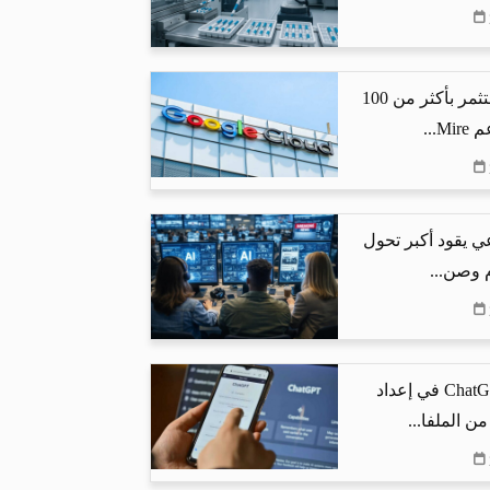
جوجل كلاود تستثمر بأكثر من 100
...
ي يقود أكبر تحول
م وصن...
كيف يساعد ChatGPT في إعداد
من الملفا...