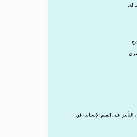
الة.
يح
شري
لتأثير على القيم الإنسانية في