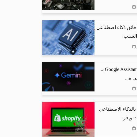
رقائق ذكاء اصطناعي
 السبب
جوجل تستبدل Google Assistant بـ
البحث بالذكاء الاصطناعي
 ويعز...