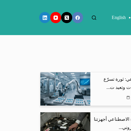
English
ي: ثورة تسرّع
ت وتعيد ت...
 الاصطناعي أجهزتنا
وني...