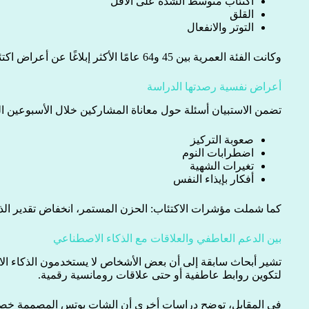
اكتئاب متوسط الشدة على الأقل
القلق
التوتر والانفعال
وكانت الفئة العمرية بين 45 و64 عامًا الأكثر إبلاغًا عن أعراض اكتئابية مرتبطة بهذا الاستخدام.
أعراض نفسية رصدتها الدراسة
تضمن الاستبيان أسئلة حول معاناة المشاركين خلال الأسبوعين ا
صعوبة التركيز
اضطرابات النوم
تغيرات الشهية
أفكار بإيذاء النفس
كما شملت مؤشرات الاكتئاب: الحزن المستمر، انخفاض تقدير الذا
بين الدعم العاطفي والعلاقات مع الذكاء الاصطناعي
تشير أبحاث سابقة إلى أن بعض الأشخاص لا يستخدمون الذكاء ال
لتكوين روابط عاطفية أو حتى علاقات رومانسية رقمية.
في المقابل، توضح دراسات أخرى أن الشات بوتس المصممة خصيص