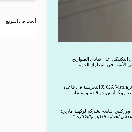
أبحث في الموقع
 التكتيكي على تفادي الصواريخ
الأتمتة في المعارك الجوية.
نفذ طيارو اختبار تابعون لسلاح الجو الأميركي تجربة على متن طائرة X-62A Vista التجريبية في قاعدة
ي صاروخًا أرض-جو قادم واستجاب
ووركس التابعة لشركة لوكهيد مارتن:
قائي لحماية الطيار والطائرة.”