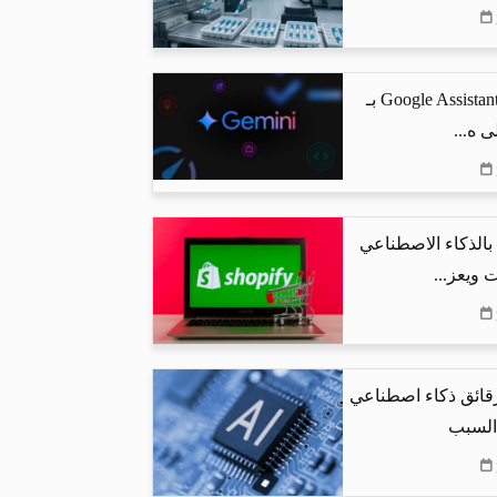
جوجل تستبدل Google Assistant بـ
البحث بالذكاء الاصطناعي
 ويعز...
رقائق ذكاء اصطناعي
 السبب