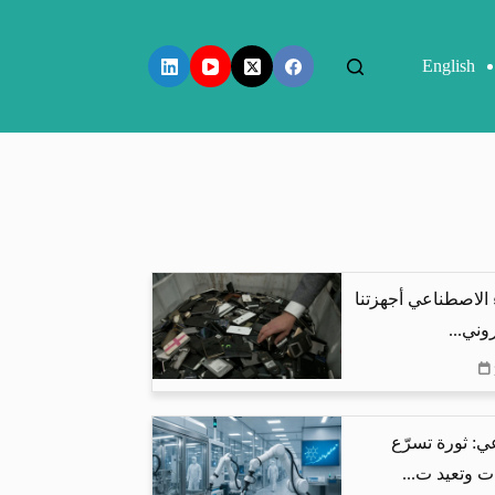
English
 الاصطناعي أجهزتنا
وني...
ي: ثورة تسرّع
ت وتعيد ت...