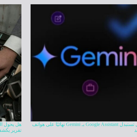
جوجل تستبدل Google Assistant بـ Gemini نهائيًا على هواتف
هل يحول الذ
د
تقرير يكشف