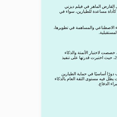
أداة مساعدة للطيارين، سواء في
اء الاصطناعي والمساهمة في تطويرها،
لمستقبلية.
عد طائرة X-62A Vista نسخة معدلة من F-16D Fighting Falcon، خصصت لاختبار الأتمتة والذكاء
الاصطناعي. وكانت قد شاركت في محاكاة معارك جوية عام 2024، حيث اختبرت قدرتها على تنفيذ
دورًا أساسيًا في حماية الطيارين
 يظل فيه مستوى الثقة العام بالذكاء
اء الدفاع.