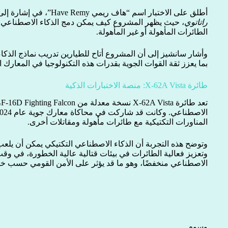
أطلق على الاختبار اسم “هاف ريمي Have Remy”، في إشارة إلى القارض الماهر في فيلم ديزني
راتاتوي
، حيث يظهر المشروع كيف يمكن دمج الذكاء الاصطناعي ك
الطائرات المأهولة أو غير المأهولة.
وأشار سانشيز إلى أن المشروع أتاح للطيارين تدريب نماذج الذك
بما يعزز ثقة القوات الجوية بقدرات هذه التكنولوجيا في المعارك ا
طائرة X-62A Vista: منصة الاختبارات الذكية
ت
المناورات التكتيكية مع طائرات مأهولة ومقاتلات أخرى.
وتوضح هذه التجربة أن الذكاء الاصطناعي التكتيكي يمكن أن يلعب 
وتعزيز فعالية الطائرات في بيئات قتالية عالية الخطورة، في وقت
الاصطناعي منخفضًا، وهو ما قد يؤثر على الأمن القومي حسب خبر
وسوم