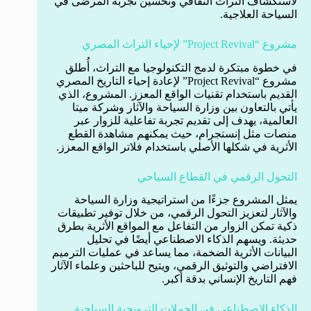
لاستكشاف التراث الثقافي وتحسين تجربة المرضى في
السياحة العلاجية.
مشروع “Project Revival” لإحياء التراث المصري
في خطوة مبتكرة لدمج التكنولوجيا مع التراث، أُطلق
مشروع “Project Revival” لإعادة إحياء التاريخ المصري
القديم باستخدام تقنيات الواقع المعزز. المشروع، الذي
يأتي بالتعاون بين وزارة السياحة والآثار وشركة ميتا
العالمية، يهدف إلى تقديم تجربة تفاعلية للزوار عبر
منصات مثل إنستجرام، حيث يمكنهم مشاهدة القطع
الأثرية في شكلها الأصلي باستخدام فلاتر الواقع المعزز.
التحول الرقمي في القطاع السياحي
يمثل المشروع جزءًا من استراتيجية وزارة السياحة
والآثار لتعزيز التحول الرقمي، من خلال توفير تطبيقات
ذكية تمكن الزوار من التفاعل مع المواقع الأثرية بطرق
حديثة. ويسهم الذكاء الاصطناعي أيضًا في تحليل
البيانات الأثرية الضخمة، مما يساعد في عمليات الترميم
الافتراضي والتوثيق الرقمي، ويتيح للباحثين وعلماء الآثار
فهم التاريخ الإنساني بدقة أكبر.
الذكاء الاصطناعي في الحملات الترويجية السياحية