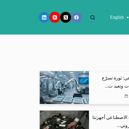
English
ي: ثورة تسرّع
ت وتعيد ت...
 الاصطناعي أجهزتنا
وني...