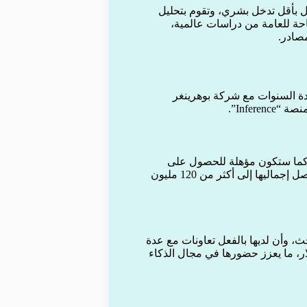
تقلة تعمل بأقل تدخل بشري، وتقوم بتحليل
تاحة للعامة من دراسات عالمية،
صادر.
دة السنوات مع شركة بوهرينغر
Infer”.
 كما ستكون مؤهلة للحصول على
دفعات ترخيص ومكافآت مرحلية عند تحقيق أهداف محددة، قد يصل إجماليها إلى أكثر من 120 مليون
تاحة لشركاء البحث، وأن لديها بالفعل تعاونات مع عدة
تتجاوز قيمتها الإجمالية 200 مليون دولار، ما يعزز حضورها في مجال الذكاء