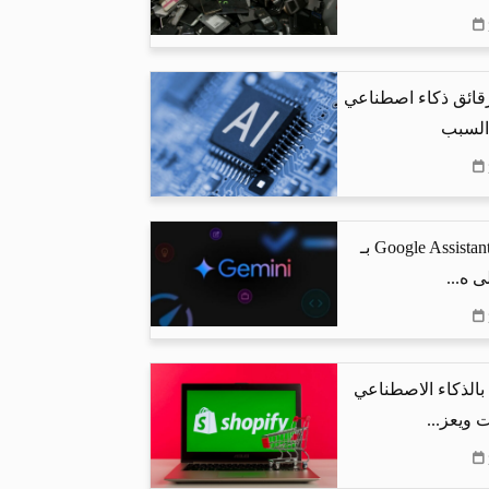
رقائق ذكاء اصطناعي
 السبب
جوجل تستبدل Google Assistant بـ
البحث بالذكاء الاصطناعي
 ويعز...