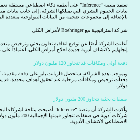
تعتمد منصة “Inference” على أنظمة ذكاء اصطناعي مس
بيانات الجينوم البشري التي تمتلكها الشركة، إلى جانب بيانات م
بالإضافة إلى مجموعات ضخمة من البيانات البيولوجية متعددة الم
شراكة استراتيجية مع Boehringer لأمراض الكلى
أعلنت الشركة أيضًا عن توقيع اتفاقية تعاون بحثي وترخيص متعد
إنجلهايم لاكتشاف أدوية جديدة لعلاج أمراض الكلى، اعتمادًا على منصة “ence
دفعة أولى ومكافآت قد تتجاوز 120 مليون دولار
وبموجب هذه الشراكة، ستحصل فاريانت بايو على دفعة مقدمة،
دولار.
صفقات بحثية تتجاوز 200 مليون دولار
وأكدت الشركة أن منصة “Inference” أصبحت م
شركات أدوية في صفقات 
الاصطناعي لاكتشاف الأدوية.