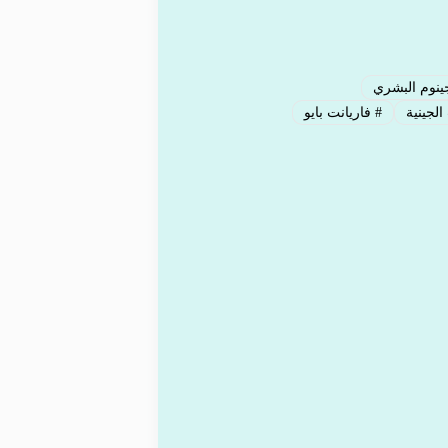
ينوم البشري
الجينية
#
فاريانت بايو