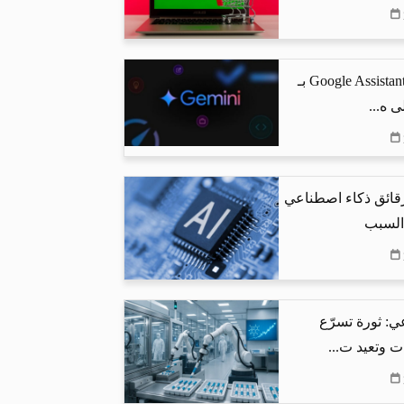
جوجل تستبدل Google Assistant بـ
رقائق ذكاء اصطناعي
 السبب
ي: ثورة تسرّع
ت وتعيد ت...