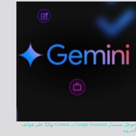
جوجل تستبدل Google Assistant بـ Gemini نهائيًا على هواتف
أندرويد