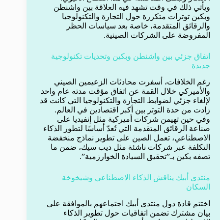
ويأتي ذلك في وقت تشهد فيه العلاقة بين واشنطن
وبكين توترات متكررة حول التجارة والتكنولوجيا
والرقائق المتقدمة، خاصة بعد سياسات الحظر
المفروضة على الشركات الصينية.
اتفاق جزئي بين واشنطن وبكين وتحديات تكنولوجية
جديدة
رغم الخلافات، أسفرت محادثات الزعيمين الصيني
والأميركي خلال القمة عن اتفاق مؤقت مدته عام واحد
لإلغاء جزئي لضوابط التجارة والتكنولوجيا التي كانت قد
زادت من حدة التوتر بين أكبر اقتصادين في العالم.
وفي حين تهيمن شركات أميركية مثل إنفيديا على
صناعة الرقائق المتقدمة التي تُعدّ أساسًا لتطور الذكاء
الاصطناعي، تعمل الصين على تطوير نماذج منخفضة
التكلفة عبر شركات ناشئة مثل ديب سيك، ضمن ما
تصفه بكين بـ”تحقيق السيادة الخوارزمية”.
منتدى أبيك يناقش الذكاء الاصطناعي وشيخوخة
السكان
اختتم قادة دول منتدى أبيك اجتماعهم بالموافقة على
بيان مشترك تضمن اتفاقيات حول تطوير الذكاء