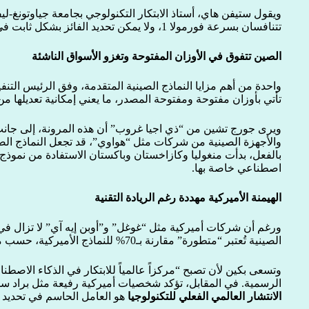
ويقول ستيفن هاي، أستاذ الابتكار التكنولوجي بجامعة جياوتونغ-لي
تتنافسان بسرعة فورمولا 1، ولا يمكن تحديد الفائز بشكل ثابت في قطاع يتطور بهذه الوتيرة”.
الصين تتفوق في الأوزان المفتوحة وتغزو الأسواق الناشئة
واحدة من أهم مزايا النماذج الصينية المتقدمة، وفق الرئيس التن
تأتي بأوزان مفتوحة ومفتوحة المصدر، ما يعني إمكانية تعديلها من
ويرى جورج تشين من “ذي اجيا غروب” أن هذه المرونة، إلى جانب 
والأجهزة الصينية من شركات مثل “هواوي”، قد تجعل النماذج الص
بالفعل، بدأت منغوليا وكازاخستان وباكستان الاستفادة من نموذج
اصطناعي خاصة بها.
الهيمنة الأميركية مهددة رغم الريادة التقنية
الصينية تُعتبر “متطورة” مقارنة بـ70% للنماذج الأميركية، حسب معهد “إي بوش إيه آي”.
الرسمية. في المقابل، تؤكد شخصيات أميركية رفيعة مثل براد 
الانتشار العالمي الفعلي للتكنولوجيا
هو العامل الحاسم في تحديد 