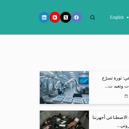
English
ي: ثورة تسرّع
ت وتعيد ت...
 الاصطناعي أجهزتنا
وني...