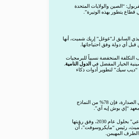
فربول: “الصين والولايات المتحدة
فيذي السابق لـ”غوغل” إريك شميت، أنها
 قبل أي دولة وفق احتياجاتها.
التكلفة المنخفضة نسبياً للبرمجيات
ينية الخيار المفضل في
الدول النامية
.
 “ديب سيك” لتطوير أدوات ذكاء
ورغم أن شركات أميركية مثل “غوغل” و”أوبن إيه آي” لا تزال في الصدارة، فإن 78% من النماذج
وتسعى بكين لأن تصبح “مركزاً عالمياً للابتكار في الذكاء الاصطناعي” بحلول عام 2030، وفق رؤيتها
سميث، رئيس “مايكروسوفت”، أن
الطرف المهيمن.