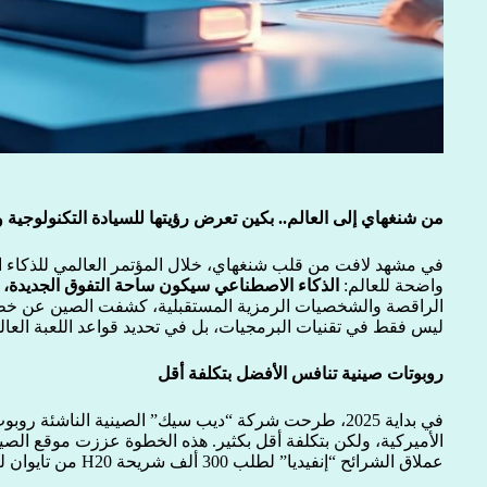
من شنغهاي إلى العالم.. بكين تعرض رؤيتها للسيادة التكنولوجية 
في مشهد لافت من قلب شنغهاي، خلال المؤتمر العالمي للذكاء 
واضحة للعالم:
الذكاء الاصطناعي سيكون ساحة التفوق الجديدة، و
الراقصة والشخصيات الرمزية المستقبلية، كشفت الصين عن خطط
ليس فقط في تقنيات البرمجيات، بل في تحديد قواعد اللعبة العالم
روبوتات صينية تنافس الأفضل بتكلفة أقل
في بداية 2025، طرحت شركة “ديب سيك” الصينية الناشئة ر
الأميركية، ولكن بتكلفة أقل بكثير. هذه الخطوة عززت موقع الص
عملاق الشرائح “إنفيديا” لطلب 300 ألف شريحة H20 من تايوان لتلبية الطلب المتزايد.