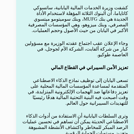
كشفت وزيرة الخدمات المالية اليابانية، ساتسوكي
كاتاياما، أن البنوك الثلاثة المؤهلة لاستخدام الأداة
الجديدة هي بنك MUFG، وبنك سوميتومو ميتسوي
المصرفي، وبنك ميزوهو، وهي المؤسسات المصرفية
الأكبر في اليابان من حيث الأصول وحجم العمليات.
وجاء الإعلان عقب اجتماع عقدته الوزيرة مع مسؤولين
كبار من شركة ألفابت، الشركة الأم لجوجل، في
العاصمة طوكيو.
تعزيز الأمن السيبراني في القطاع المالي
تسعى اليابان إلى توظيف نماذج الذكاء الاصطناعي
المتقدمة لمساعدة المؤسسات المالية المحلية على
تعزيز دفاعاتها ضد الهجمات الإلكترونية المتزايدة، في
وقت أصبحت فيه البنية التحتية المالية هدفًا رئيسيًا
للتهديدات السيبرانية حول العالم.
وترى السلطات اليابانية أن الاستفادة من أدوات الذكاء
الاصطناعي الحديثة يمكن أن تساهم في تحسين عمليات
الرصد المبكر للمخاطر واكتشاف الأنشطة المشبوهة
وتعزيز مستويات الحماية الرقمية.