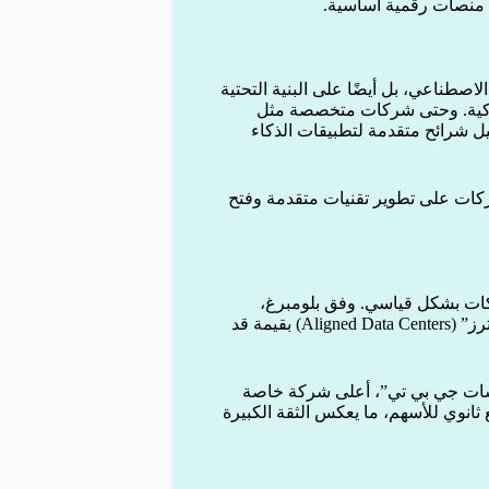
اء منصات رقمية أساسية.
صطناعي، بل أيضًا على البنية التحتية
 الذكية. وحتى شركات متخصصة مثل
ضافية وتشغيل شرائح متقدمة لتطبيقات الذكاء
ركات على تطوير تقنيات متقدمة وفتح
شركات بشكل قياسي. وفق بلومبرغ،
تتفاوض وحدة تابعة لشركة “بلاك روك” على شراء “ألايند داتا سنترز” (Aligned Data Centers) بقيمة قد
تشات جي بي تي”، أعلى شركة خاصة
ليار دولار في صفقة بيع ثانوي للأسهم، ما يعكس الثقة الكبيرة