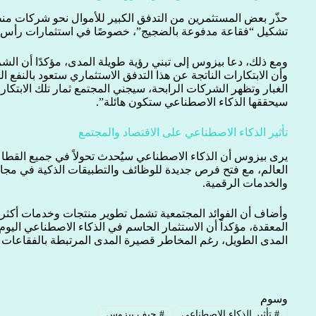
حذّر بعض المستثمرين من التدفق الكبير للأموال نحو شركات من
تشكيل “فقاعة مدفوعة بالضجيج”، خصوصًا في استثمارات رأس ال
ومع ذلك، دعا بيزوس إلى تبني رؤية طويلة المدى، مؤكدًا أن ال
وأن الابتكارات الناتجة عن هذا التدفق الاستثماري ستعود بالنفع 
الغبار وتظهر الشركات الرابحة، سيجني المجتمع ثمار تلك الابتكارا
سيحققها الذكاء الاصطناعي ستكون هائلة”.
تأثير الذكاء الاصطناعي على الاقتصاد والمجتمع
يرى بيزوس أن الذكاء الاصطناعي سيُحدث تحولاً في جميع القطا
العالم، مع فتح فرص جديدة للوظائف والتطبيقات الذكية في مجال
والخدمات الرقمية.
وأضاف أن الفوائد المجتمعية تشمل تطوير منتجات وخدمات أكثر ذكا
المعقدة، مؤكداً أن الاستثمار الحاسم في الذكاء الاصطناعي الي
المدى الطويل، رغم المخاطر قصيرة المدى المرتبطة بالفقاعات ال
وسوم
#
تأثير الذكاء الاصطناعي
#
جيف بيزوس