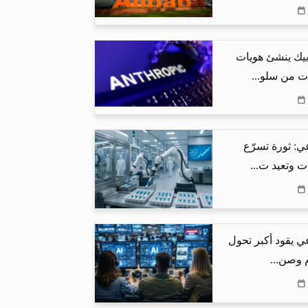
بيك ينشئ هويات
ت من سلو...
ي: ثورة تسرّع
ت وتعيد ت...
ي يقود أكبر تحول
م وصن...