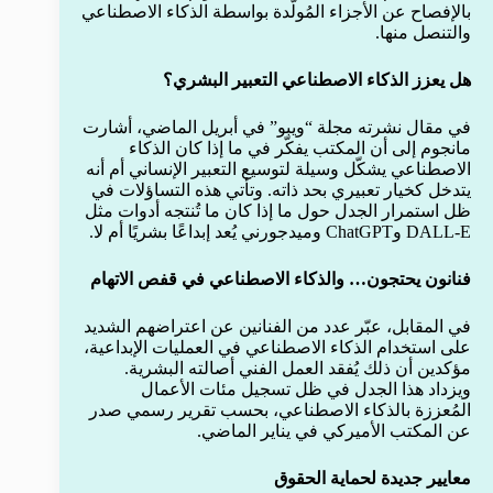
بالإفصاح عن الأجزاء المُولَّدة بواسطة الذكاء الاصطناعي
والتنصل منها.
هل يعزز الذكاء الاصطناعي التعبير البشري؟
في مقال نشرته مجلة “ويبو” في أبريل الماضي، أشارت
مانجوم إلى أن المكتب يفكّر في ما إذا كان الذكاء
الاصطناعي يشكّل وسيلة لتوسيع التعبير الإنساني أم أنه
يتدخل كخيار تعبيري بحد ذاته. وتأتي هذه التساؤلات في
ظل استمرار الجدل حول ما إذا كان ما تُنتجه أدوات مثل
DALL-E وChatGPT وميدجورني يُعد إبداعًا بشريًا أم لا.
فنانون يحتجون… والذكاء الاصطناعي في قفص الاتهام
في المقابل، عبّر عدد من الفنانين عن اعتراضهم الشديد
على استخدام الذكاء الاصطناعي في العمليات الإبداعية،
مؤكدين أن ذلك يُفقد العمل الفني أصالته البشرية.
ويزداد هذا الجدل في ظل تسجيل مئات الأعمال
المُعززة بالذكاء الاصطناعي، بحسب تقرير رسمي صدر
عن المكتب الأميركي في يناير الماضي.
معايير جديدة لحماية الحقوق