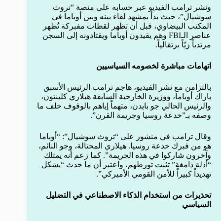
ونشر ترامب الفيديو عبر حسابه على منصة “تروث
سوشيال”، حيث بدأ بمشهد لقاء بينه وبين أوباما في
المكتب البيضاوي، قبل أن تظهر لقطات مفبركة تُظهر
عناصر الـFBI وهم يقيدون أوباما ويقتادونه إلى السجن
مرتدياً زيّاً برتقالياً.
اتهامات مباشرة لخصومه السياسيين
بالتزامن مع نشر الفيديو، هاجم ترامب الرئيس الأسبق
باراك أوباما، ووزيرة الخارجية السابقة هيلاري كلينتون،
والرئيس الحالي جو بايدن، متهماً إياهم بالوقوف خلف ما
وصفه بـ”خدعة روسيا وجريمة القرن”.
وقال ترامب في منشور على “تروث سوشيال”: “أوباما
هو من فبرك خدعة روسيا. هيلاري المحتالة، وجو النائم،
وآخرون شاركوا في هذه الجريمة”. كما زعم أنه يمتلك
“أدلة دامغة” تثبت تورطهم، واعتبر أن ما حدث “يشكل
تهديداً كبيراً للأمن القومي الأميركي”.
تحذيرات من استخدام الذكاء الاصطناعي في التضليل
السياسي